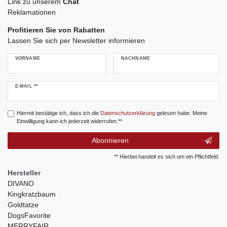
Link zu unserem
Chat
Reklamationen
Profitieren Sie von Rabatten
Lassen Sie sich per Newsletter informieren
VORNAME
NACHNAME
Newsletter
E-MAIL **
Honig
Hiermit bestätige ich, dass ich die
Daten­schutz­erklärung
gelesen habe. Meine
Einwilligung kann ich jederzeit widerrufen.**
Abonnieren
** Hierbei handelt es sich um ein Pflichtfeld.
Hersteller
DIVANO
Kingkratzbaum
Goldtatze
DogsFavorite
MERRYFAIR