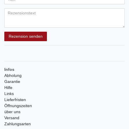
Bewertungssternen
Bewertungssternen
Bewertungssternen
Bewertungssternen
Bewertungssternen
(optional)
Titel
Rezensionstext
Rezension senden
Infos
Abholung
Garantie
Hilfe
Links
Lieferfristen
Öffnungszeiten
über uns
Versand
Zahlungsarten