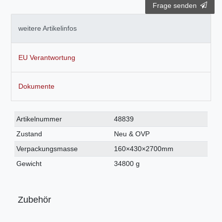
Frage senden
weitere Artikelinfos
EU Verantwortung
Dokumente
Technisches
Wert
Artikelnummer
48839
Merkmal
Zustand
Neu & OVP
Verpackungsmasse
160×430×2700mm
Gewicht
34800 g
Zubehör