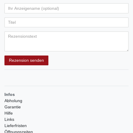
von
von
von
von
von
Ihr
Platzhalter
5
5
5
5
5
Anzeigename
Bewertungssternen
Bewertungssternen
Bewertungssternen
Bewertungssternen
Bewertungssternen
(optional)
Titel
Rezensionstext
Rezension senden
Infos
Abholung
Garantie
Hilfe
Links
Lieferfristen
Öffnungszeiten