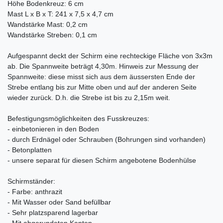
Höhe Bodenkreuz: 6 cm
Mast L x B x T: 241 x 7,5 x 4,7 cm
Wandstärke Mast: 0,2 cm
Wandstärke Streben: 0,1 cm
Aufgespannt deckt der Schirm eine rechteckige Fläche von 3x3m
ab. Die Spannweite beträgt 4,30m. Hinweis zur Messung der
Spannweite: diese misst sich aus dem äussersten Ende der
Strebe entlang bis zur Mitte oben und auf der anderen Seite
wieder zurück. D.h. die Strebe ist bis zu 2,15m weit.
Befestigungsmöglichkeiten des Fusskreuzes:
- einbetonieren in den Boden
- durch Erdnägel oder Schrauben (Bohrungen sind vorhanden)
- Betonplatten
- unsere separat für diesen Schirm angebotene Bodenhülse
Schirmständer:
- Farbe: anthrazit
- Mit Wasser oder Sand befüllbar
- Sehr platzsparend lagerbar
- Mit abgerundeten Kanten