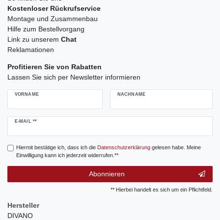
Kostenloser Rückrufservice
Montage und Zusammenbau
Hilfe zum Bestellvorgang
Link zu unserem
Chat
Reklamationen
Profitieren Sie von Rabatten
Lassen Sie sich per Newsletter informieren
VORNAME
NACHNAME
Newsletter
E-MAIL **
Honig
Hiermit bestätige ich, dass ich die
Daten­schutz­erklärung
gelesen habe. Meine
Einwilligung kann ich jederzeit widerrufen.**
Abonnieren
** Hierbei handelt es sich um ein Pflichtfeld.
Hersteller
DIVANO