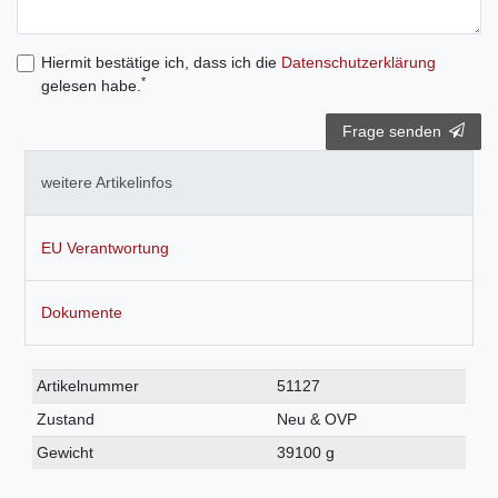
Hiermit bestätige ich, dass ich die
Daten­schutz­erklärung
*
gelesen habe.
Frage senden
weitere Artikelinfos
EU Verantwortung
Dokumente
Technisches
Wert
Artikelnummer
51127
Merkmal
Zustand
Neu & OVP
Gewicht
39100 g