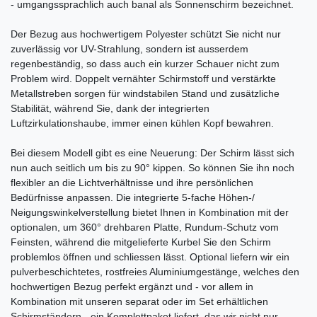
- umgangssprachlich auch banal als Sonnenschirm bezeichnet.
Der Bezug aus hochwertigem Polyester schützt Sie nicht nur
zuverlässig vor UV-Strahlung, sondern ist ausserdem
regenbeständig, so dass auch ein kurzer Schauer nicht zum
Problem wird. Doppelt vernähter Schirmstoff und verstärkte
Metallstreben sorgen für windstabilen Stand und zusätzliche
Stabilität, während Sie, dank der integrierten
Luftzirkulationshaube, immer einen kühlen Kopf bewahren.
Bei diesem Modell gibt es eine Neuerung: Der Schirm lässt sich
nun auch seitlich um bis zu 90° kippen. So können Sie ihn noch
flexibler an die Lichtverhältnisse und ihre persönlichen
Bedürfnisse anpassen. Die integrierte 5-fache Höhen-/
Neigungswinkelverstellung bietet Ihnen in Kombination mit der
optionalen, um 360° drehbaren Platte, Rundum-Schutz vom
Feinsten, während die mitgelieferte Kurbel Sie den Schirm
problemlos öffnen und schliessen lässt. Optional liefern wir ein
pulverbeschichtetes, rostfreies Aluminiumgestänge, welches den
hochwertigen Bezug perfekt ergänzt und - vor allem in
Kombination mit unseren separat oder im Set erhältlichen
Schirmständern - ein Komplettpaket liefert, das wir nicht nur