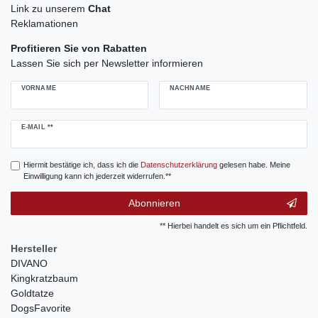
Link zu unserem
Chat
Reklamationen
Profitieren Sie von Rabatten
Lassen Sie sich per Newsletter informieren
VORNAME
NACHNAME
Newsletter
E-MAIL **
Honig
Hiermit bestätige ich, dass ich die
Daten­schutz­erklärung
gelesen habe. Meine
Einwilligung kann ich jederzeit widerrufen.**
Abonnieren
** Hierbei handelt es sich um ein Pflichtfeld.
Hersteller
DIVANO
Kingkratzbaum
Goldtatze
DogsFavorite