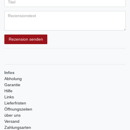
Anzeigename
Bewertungssternen
Bewertungssternen
Bewertungssternen
Bewertungssternen
Bewertungssternen
(optional)
Titel
Rezensionstext
Rezension senden
Infos
Abholung
Garantie
Hilfe
Links
Lieferfristen
Öffnungszeiten
über uns
Versand
Zahlungsarten