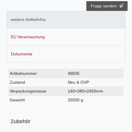
Frage senden
weitere Artikelinfos
EU Verantwortung
Dokumente
Technisches
Wert
Artikelnummer
48835
Merkmal
Zustand
Neu & OVP
Verpackungsmasse
140×380×2450mm
Gewicht
26500 g
Zubehör