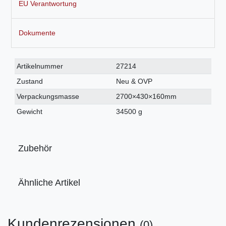
EU Verantwortung
Dokumente
Technisches
Wert
Artikelnummer
27214
Merkmal
Zustand
Neu & OVP
Verpackungsmasse
2700×430×160mm
Gewicht
34500 g
Zubehör
Ähnliche Artikel
Kundenrezensionen
(0)