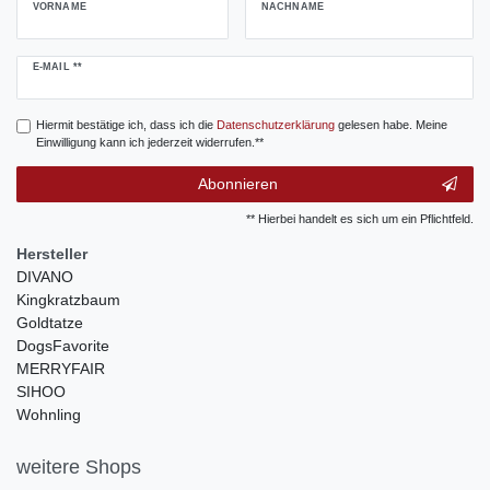
VORNAME
NACHNAME
Newsletter
E-MAIL **
Honig
Hiermit bestätige ich, dass ich die
Daten­schutz­erklärung
gelesen habe. Meine
Einwilligung kann ich jederzeit widerrufen.**
Abonnieren
** Hierbei handelt es sich um ein Pflichtfeld.
Hersteller
DIVANO
Kingkratzbaum
Goldtatze
DogsFavorite
MERRYFAIR
SIHOO
Wohnling
weitere Shops