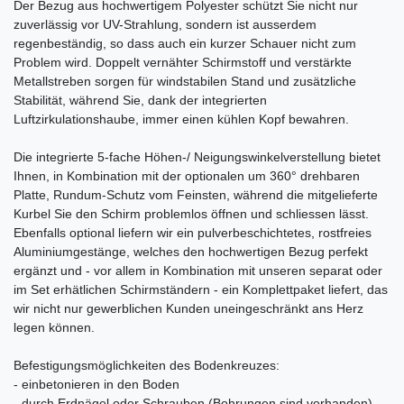
Der Bezug aus hochwertigem Polyester schützt Sie nicht nur
zuverlässig vor UV-Strahlung, sondern ist ausserdem
regenbeständig, so dass auch ein kurzer Schauer nicht zum
Problem wird. Doppelt vernähter Schirmstoff und verstärkte
Metallstreben sorgen für windstabilen Stand und zusätzliche
Stabilität, während Sie, dank der integrierten
Luftzirkulationshaube, immer einen kühlen Kopf bewahren.
Die integrierte 5-fache Höhen-/ Neigungswinkelverstellung bietet
Ihnen, in Kombination mit der optionalen um 360° drehbaren
Platte, Rundum-Schutz vom Feinsten, während die mitgelieferte
Kurbel Sie den Schirm problemlos öffnen und schliessen lässt.
Ebenfalls optional liefern wir ein pulverbeschichtetes, rostfreies
Aluminiumgestänge, welches den hochwertigen Bezug perfekt
ergänzt und - vor allem in Kombination mit unseren separat oder
im Set erhätlichen Schirmständern - ein Komplettpaket liefert, das
wir nicht nur gewerblichen Kunden uneingeschränkt ans Herz
legen können.
Befestigungsmöglichkeiten des Bodenkreuzes:
- einbetonieren in den Boden
- durch Erdnägel oder Schrauben (Bohrungen sind vorhanden)