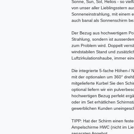
Sonne, Sun, Sol, Helios - so vielf
von unser aller Lieblingsstern au
Sonneneinstrahlung, mit einem e
auch banal als Sonnenschirm be
Der Bezug aus hochwertigem Polye
Strahlung, sondern ist ausserde
zum Problem wird. Doppelt vernäh
windstabilen Stand und zusätzlich
Luftzirkulationshaube, immer ei
Die integrierte 5-fache Höhen-/ 
mit der optionalen um 360° dre
mitgelieferte Kurbel Sie den Schi
optional liefern wir ein pulverbe
hochwertigen Bezug perfekt ergä
oder im Set erhätlichen Schirmstä
gewerblichen Kunden uneingesch
TIPP: Hat der Schirm einen fest
Ampelschirme HWC (nicht im Lief
separaten Angebot.