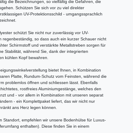
ältig die Bezeichnungen, so vielfältig die Gefahren, die
sgehen. Schützen Sie sich vor zu viel direkter
rstklassigen UV-Protektionsschild - umgangssprachlich
zeichnet.
ster schützt Sie nicht nur zuverlässig vor UV-
m regenbeständig, so dass auch ein kurzer Schauer nicht
ter Schirmstoff und verstärkte Metallstreben sorgen für
e Stabilität, während Sie, dank der integrierten
nen kühlen Kopf bewahren.
Neigungswinkelverstellung bietet Ihnen, in Kombination
hbaren Platte, Rundum-Schutz vom Feinsten, während die
rm problemlos öffnen und schliessen lässt. Ebenfalls
schichtetes, rostfreies Aluminiumgestänge, welches den
nzt und - vor allem in Kombination mit unseren separat
ndern - ein Komplettpaket liefert, das wir nicht nur
ränkt ans Herz legen können.
en Standort, empfehlen wir unsere Bodenhülse für Luxus-
erumfang enthalten). Diese finden Sie in einem