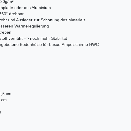
220g/m²
ehplatte oder aus Aluminium
 360° drehbar
rohr und Ausleger zur Schonung des Materials
 besseren Wärmeregulierung
treben
off vernäht --> noch mehr Stabilität
 angebotene Bodenhülse für Luxus-Ampelschirme HWC
)
1,5 cm
5 cm
m