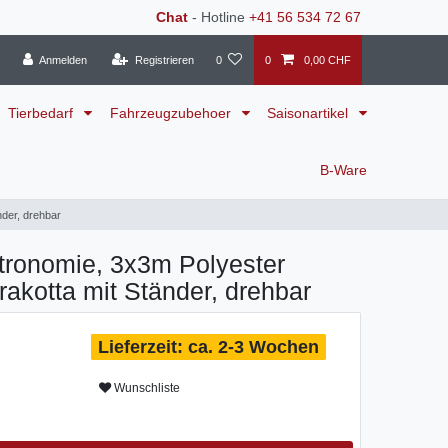
Chat
- Hotline
+41 56 534 72 67
Anmelden
Registrieren
0
0
0,00 CHF
Tierbedarf
Fahrzeugzubehoer
Saisonartikel
B-Ware
nder, drehbar
tronomie, 3x3m Polyester
rrakotta mit Ständer, drehbar
ca. 2-3 Wochen
Wunschliste