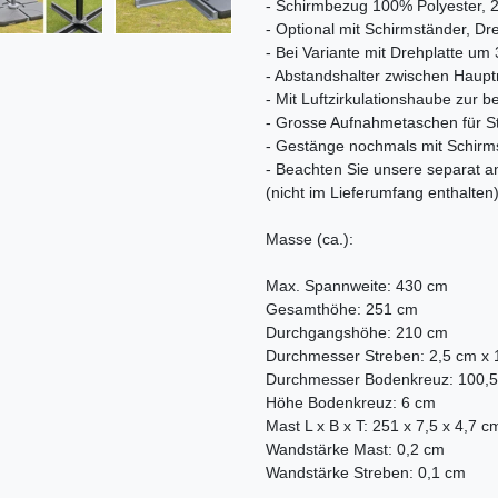
- Schirmbezug 100% Polyester, 
- Optional mit Schirmständer, Dr
- Bei Variante mit Drehplatte um
- Abstandshalter zwischen Haupt
- Mit Luftzirkulationshaube zur
- Grosse Aufnahmetaschen für S
- Gestänge nochmals mit Schirmst
- Beachten Sie unsere separat
(nicht im Lieferumfang enthalten
Masse (ca.):
Max. Spannweite: 430 cm
Gesamthöhe: 251 cm
Durchgangshöhe: 210 cm
Durchmesser Streben: 2,5 cm x 
Durchmesser Bodenkreuz: 100,
Höhe Bodenkreuz: 6 cm
Mast L x B x T: 251 x 7,5 x 4,7 c
Wandstärke Mast: 0,2 cm
Wandstärke Streben: 0,1 cm