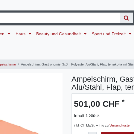
ten
Haus
Beauty und Gesundheit
Sport und Freizeit
elschirme
Ampelschirm, Gastronomie, 3x3m Polyester Alu/Stahl, Flap, terrakotta mit Stä
Ampelschirm, Gas
Alu/Stahl, Flap, te
*
501,00 CHF
Inhalt
1
Stück
inkl. CH MwSt. – Info zu
Versandkosten