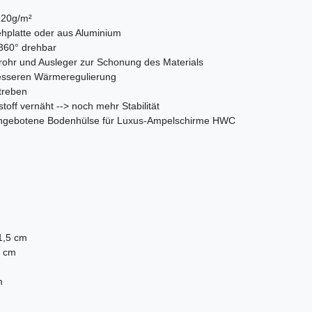
220g/m²
ehplatte oder aus Aluminium
 360° drehbar
rohr und Ausleger zur Schonung des Materials
 besseren Wärmeregulierung
treben
off vernäht --> noch mehr Stabilität
 angebotene Bodenhülse für Luxus-Ampelschirme HWC
)
1,5 cm
5 cm
m