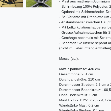
- Mast aus rostfreiem Aluminium
- Schirmbezug 100% Polyester, 
- Optional mit Schirmständer, Dr
- Bei Variante mit Drehplatte um
- Abstandshalter zwischen Haupt
- Mit Luftzirkulationshaube zur
- Grosse Aufnahmetaschen für S
- Gestänge nochmals mit Schirmst
- Beachten Sie unsere separat
(nicht im Lieferumfang enthalten
Masse (ca.):
Max. Spannweite: 430 cm
Gesamthöhe: 251 cm
Durchgangshöhe: 210 cm
Durchmesser Streben: 2,5 cm x 
Durchmesser Bodenkreuz: 100,
Höhe Bodenkreuz: 6 cm
Mast L x B x T: 251 x 7,5 x 4,7 c
Wandstärke Mast: 0,2 cm
Wandstärke Streben: 0,1 cm