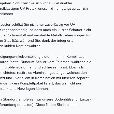
sgehen. Schützen Sie sich vor zu viel direkter
rstklassigen UV-Protektionsschild - umgangssprachlich
zeichnet.
ster schützt Sie nicht nur zuverlässig vor UV-
m regenbeständig, so dass auch ein kurzer Schauer nicht
ter Schirmstoff und verstärkte Metallstreben sorgen für
e Stabilität, während Sie, dank der integrierten
nen kühlen Kopf bewahren.
Neigungswinkelverstellung bietet Ihnen, in Kombination
hbaren Platte, Rundum-Schutz vom Feinsten, während die
rm problemlos öffnen und schliessen lässt. Ebenfalls
schichtetes, rostfreies Aluminiumgestänge, welches den
nzt und - vor allem in Kombination mit unseren separat
ndern - ein Komplettpaket liefert, das wir nicht nur
ränkt ans Herz legen können.
en Standort, empfehlen wir unsere Bodenhülse für Luxus-
erumfang enthalten). Diese finden Sie in einem