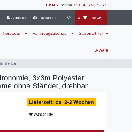
Chat
- Hotline
+41 56 534 72 67
Anmelden
Registrieren
0
0
0,00 CHF
Tierbedarf
Fahrzeugzubehoer
Saisonartikel
B-Ware
er, drehbar
tronomie, 3x3m Polyester
reme ohne Ständer, drehbar
ca. 2-3 Wochen
Wunschliste