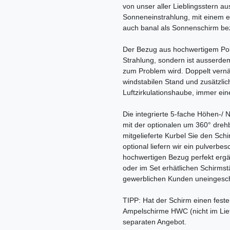
von unser aller Lieblingsstern au
Sonneneinstrahlung, mit einem e
auch banal als Sonnenschirm be
Der Bezug aus hochwertigem Polye
Strahlung, sondern ist ausserde
zum Problem wird. Doppelt vernäh
windstabilen Stand und zusätzlich
Luftzirkulationshaube, immer ei
Die integrierte 5-fache Höhen-/ 
mit der optionalen um 360° dre
mitgelieferte Kurbel Sie den Schi
optional liefern wir ein pulverbe
hochwertigen Bezug perfekt ergä
oder im Set erhätlichen Schirmstä
gewerblichen Kunden uneingesch
TIPP: Hat der Schirm einen fest
Ampelschirme HWC (nicht im Lief
separaten Angebot.