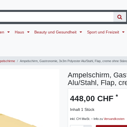
ten
Haus
Beauty und Gesundheit
Sport und Freizeit
elschirme
Ampelschirm, Gastronomie, 3x3m Polyester Alu/Stahl, Flap, creme ohne Ständ
Ampelschirm, Gas
Alu/Stahl, Flap, c
*
448,00 CHF
Inhalt
1
Stück
inkl. CH MwSt. – Info zu
Versandkosten