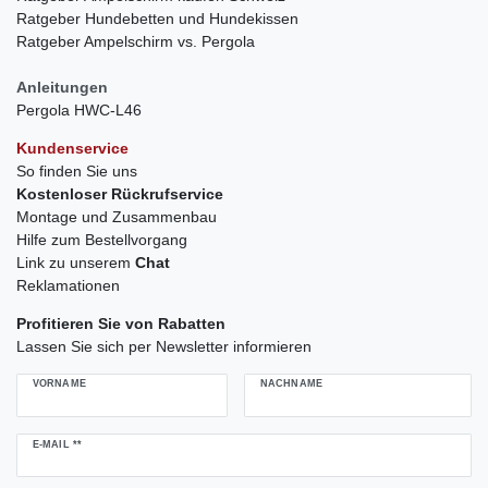
Ratgeber Hundebetten und Hundekissen
Ratgeber Ampelschirm vs. Pergola
Anleitungen
Pergola HWC-L46
Kundenservice
So finden Sie uns
Kostenloser Rückrufservice
Montage und Zusammenbau
Hilfe zum Bestellvorgang
Link zu unserem
Chat
Reklamationen
Profitieren Sie von Rabatten
Lassen Sie sich per Newsletter informieren
VORNAME
NACHNAME
Newsletter
E-MAIL **
Honig