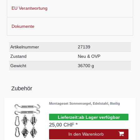
EU Verantwortung
Dokumente
Technisches
Wert
Artikelnummer
27139
Merkmal
Zustand
Neu & OVP
Gewicht
36700 g
Zubehör
Montageset Sonnensegel, Edelstahl, 8teilig
ab Lager verfügbar
25,00 CHF *
In den Warenkorb