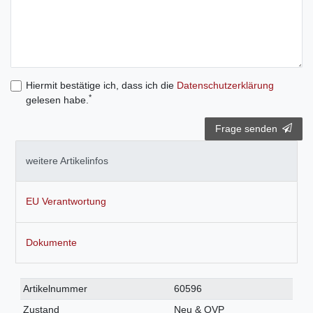
Hiermit bestätige ich, dass ich die
Daten­schutz­erklärung
*
gelesen habe.
Frage senden
weitere Artikelinfos
EU Verantwortung
Dokumente
Technisches
Wert
Artikelnummer
60596
Merkmal
Zustand
Neu & OVP