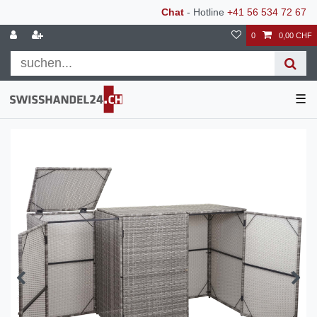
Chat
- Hotline
+41 56 534 72 67
0
0,00 CHF
☰