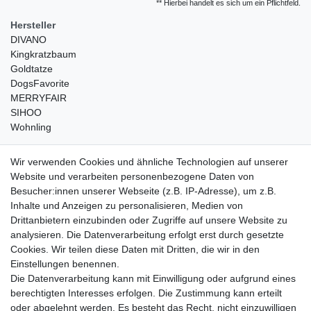
** Hierbei handelt es sich um ein Pflichtfeld.
Hersteller
DIVANO
Kingkratzbaum
Goldtatze
DogsFavorite
MERRYFAIR
SIHOO
Wohnling
weitere Shops
Wir verwenden Cookies und ähnliche Technologien auf unserer
Website und verarbeiten personenbezogene Daten von
traumlampen
- Lampen und Kronleuchter
Besucher:innen unserer Webseite (z.B. IP-Adresse), um z.B.
kinderwagencenter
- Exklusive und günstige Kinderwagen
Inhalte und Anzeigen zu personalisieren, Medien von
gastrogeraete24
- alles für Gastronomie und Imbiss
Drittanbietern einzubinden oder Zugriffe auf unsere Website zu
soziale Medien
analysieren. Die Datenverarbeitung erfolgt erst durch gesetzte
Cookies. Wir teilen diese Daten mit Dritten, die wir in den
Facebook
Einstellungen benennen.
sicher einkaufen
Die Datenverarbeitung kann mit Einwilligung oder aufgrund eines
berechtigten Interesses erfolgen. Die Zustimmung kann erteilt
oder abgelehnt werden. Es besteht das Recht, nicht einzuwilligen