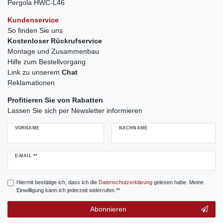
Pergola HWC-L46
Kundenservice
So finden Sie uns
Kostenloser Rückrufservice
Montage und Zusammenbau
Hilfe zum Bestellvorgang
Link zu unserem
Chat
Reklamationen
Profitieren Sie von Rabatten
Lassen Sie sich per Newsletter informieren
VORNAME
NACHNAME
Newsletter
E-MAIL **
Honig
Hiermit bestätige ich, dass ich die
Daten­schutz­erklärung
gelesen habe. Meine
Einwilligung kann ich jederzeit widerrufen.**
Abonnieren