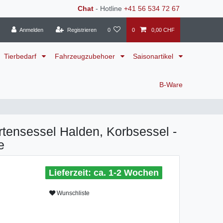
Chat
- Hotline
+41 56 534 72 67
Anmelden
Registrieren
0
0
0,00 CHF
Tierbedarf
Fahrzeugzubehoer
Saisonartikel
B-Ware
rtensessel Halden, Korbsessel -
e
ca. 1-2 Wochen
Wunschliste