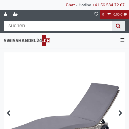
Chat
- Hotline
+41 56 534 72 67
0
0,00 CHF
☰