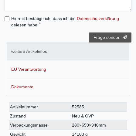
Hiermit bestätige ich, dass ich die
Daten­schutz­erklärung
*
gelesen habe.
Frage senden
weitere Artikelinfos
EU Verantwortung
Dokumente
Technisches
Wert
Artikelnummer
52585
Merkmal
Zustand
Neu & OVP
Verpackungsmasse
280×650×940mm
Gewicht
14100 g