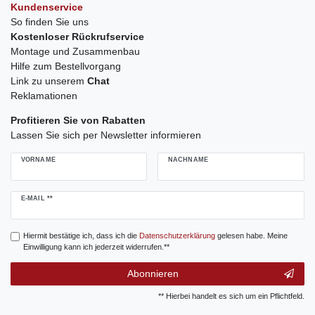
Kundenservice
So finden Sie uns
Kostenloser Rückrufservice
Montage und Zusammenbau
Hilfe zum Bestellvorgang
Link zu unserem
Chat
Reklamationen
Profitieren Sie von Rabatten
Lassen Sie sich per Newsletter informieren
VORNAME
NACHNAME
Newsletter
E-MAIL **
Honig
Hiermit bestätige ich, dass ich die
Daten­schutz­erklärung
gelesen habe. Meine
Einwilligung kann ich jederzeit widerrufen.**
Abonnieren
** Hierbei handelt es sich um ein Pflichtfeld.