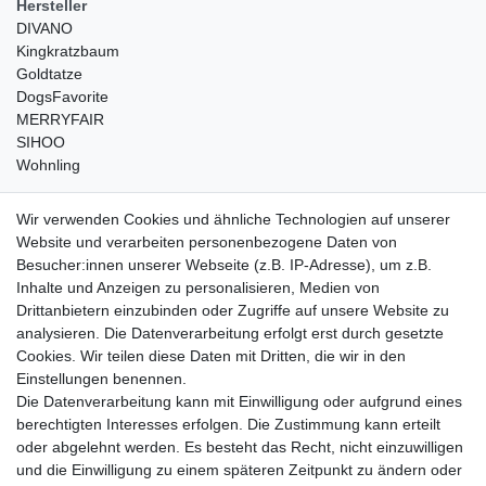
Hersteller
DIVANO
Kingkratzbaum
Goldtatze
DogsFavorite
MERRYFAIR
SIHOO
Wohnling
weitere Shops
Wir verwenden Cookies und ähnliche Technologien auf unserer
Website und verarbeiten personenbezogene Daten von
traumlampen
- Lampen und Kronleuchter
Besucher:innen unserer Webseite (z.B. IP-Adresse), um z.B.
kinderwagencenter
- Exklusive und günstige Kinderwagen
Inhalte und Anzeigen zu personalisieren, Medien von
gastrogeraete24
- alles für Gastronomie und Imbiss
Drittanbietern einzubinden oder Zugriffe auf unsere Website zu
soziale Medien
analysieren. Die Datenverarbeitung erfolgt erst durch gesetzte
Cookies. Wir teilen diese Daten mit Dritten, die wir in den
Facebook
Einstellungen benennen.
sicher einkaufen
Die Datenverarbeitung kann mit Einwilligung oder aufgrund eines
berechtigten Interesses erfolgen. Die Zustimmung kann erteilt
oder abgelehnt werden. Es besteht das Recht, nicht einzuwilligen
und die Einwilligung zu einem späteren Zeitpunkt zu ändern oder