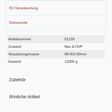
EU Verantwortung
Dokumente
Technisches
Wert
Artikelnummer
51239
Merkmal
Zustand
Neu & OVP
Verpackungsmasse
98×62×30mm
Gewicht
12000 g
Zubehör
Ähnliche Artikel