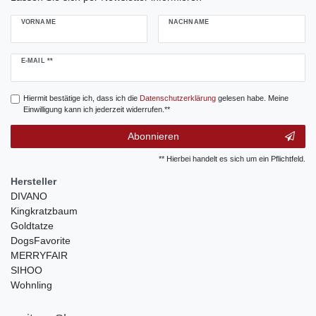
VORNAME
NACHNAME
Newsletter
E-MAIL **
Honig
Hiermit bestätige ich, dass ich die
Daten­schutz­erklärung
gelesen habe. Meine
Einwilligung kann ich jederzeit widerrufen.**
Abonnieren
** Hierbei handelt es sich um ein Pflichtfeld.
Hersteller
DIVANO
Kingkratzbaum
Goldtatze
DogsFavorite
MERRYFAIR
SIHOO
Wohnling