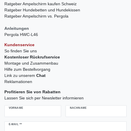
Ratgeber Ampelschirm kaufen Schweiz
Ratgeber Hundebetten und Hundekissen
Ratgeber Ampelschirm vs. Pergola
Anleitungen
Pergola HWC-L46
Kundenservice
So finden Sie uns
Kostenloser Rückrufservice
Montage und Zusammenbau
Hilfe zum Bestellvorgang
Link zu unserem
Chat
Reklamationen
Profitieren Sie von Rabatten
Lassen Sie sich per Newsletter informieren
VORNAME
NACHNAME
Newsletter
E-MAIL **
Honig