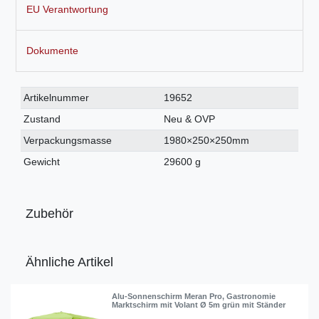
EU Verantwortung
Dokumente
Technisches
Wert
Artikelnummer
19652
Merkmal
Zustand
Neu & OVP
Verpackungsmasse
1980×250×250mm
Gewicht
29600 g
Zubehör
Ähnliche Artikel
Alu-Sonnenschirm Meran Pro, Gastronomie
Marktschirm mit Volant Ø 5m grün mit Ständer