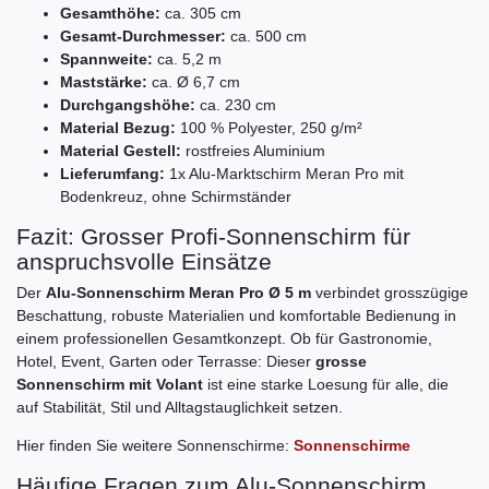
Gesamthöhe:
ca. 305 cm
Gesamt-Durchmesser:
ca. 500 cm
Spannweite:
ca. 5,2 m
Maststärke:
ca. Ø 6,7 cm
Durchgangshöhe:
ca. 230 cm
Material Bezug:
100 % Polyester, 250 g/m²
Material Gestell:
rostfreies Aluminium
Lieferumfang:
1x Alu-Marktschirm Meran Pro mit
Bodenkreuz, ohne Schirmständer
Fazit: Grosser Profi-Sonnenschirm für
anspruchsvolle Einsätze
Der
Alu-Sonnenschirm Meran Pro Ø 5 m
verbindet grosszügige
Beschattung, robuste Materialien und komfortable Bedienung in
einem professionellen Gesamtkonzept. Ob für Gastronomie,
Hotel, Event, Garten oder Terrasse: Dieser
grosse
Sonnenschirm mit Volant
ist eine starke Loesung für alle, die
auf Stabilität, Stil und Alltagstauglichkeit setzen.
Hier finden Sie weitere Sonnenschirme:
Sonnenschirme
Häufige Fragen zum Alu-Sonnenschirm