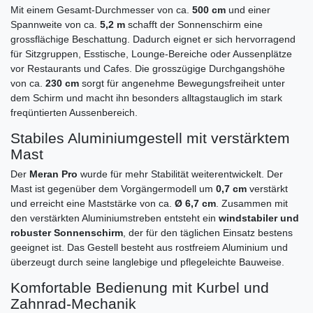
Mit einem Gesamt-Durchmesser von ca.
500 cm
und einer
Spannweite von ca.
5,2 m
schafft der Sonnenschirm eine
grossflächige Beschattung. Dadurch eignet er sich hervorragend
für Sitzgruppen, Esstische, Lounge-Bereiche oder Aussenplätze
vor Restaurants und Cafes. Die grosszügige Durchgangshöhe
von ca.
230 cm
sorgt für angenehme Bewegungsfreiheit unter
dem Schirm und macht ihn besonders alltagstauglich im stark
freqüntierten Aussenbereich.
Stabiles Aluminiumgestell mit verstärktem
Mast
Der
Meran Pro
wurde für mehr Stabilität weiterentwickelt. Der
Mast ist gegenüber dem Vorgängermodell um
0,7 cm
verstärkt
und erreicht eine Maststärke von ca.
Ø 6,7 cm
. Zusammen mit
den verstärkten Aluminiumstreben entsteht ein
windstabiler und
robuster Sonnenschirm
, der für den täglichen Einsatz bestens
geeignet ist. Das Gestell besteht aus rostfreiem Aluminium und
überzeugt durch seine langlebige und pflegeleichte Bauweise.
Komfortable Bedienung mit Kurbel und
Zahnrad-Mechanik