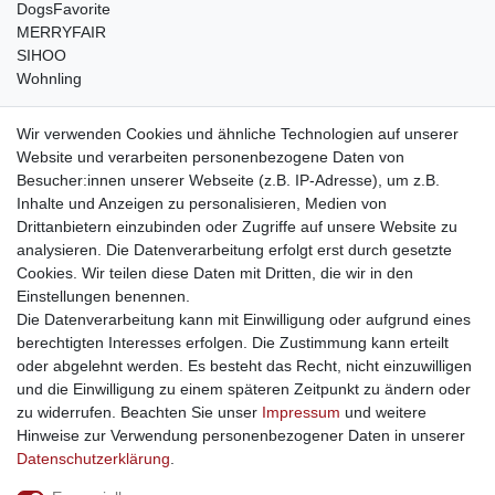
DogsFavorite
MERRYFAIR
SIHOO
Wohnling
weitere Shops
Wir verwenden Cookies und ähnliche Technologien auf unserer
Website und verarbeiten personenbezogene Daten von
traumlampen
- Lampen und Kronleuchter
Besucher:innen unserer Webseite (z.B. IP-Adresse), um z.B.
kinderwagencenter
- Exklusive und günstige Kinderwagen
Inhalte und Anzeigen zu personalisieren, Medien von
gastrogeraete24
- alles für Gastronomie und Imbiss
Drittanbietern einzubinden oder Zugriffe auf unsere Website zu
soziale Medien
analysieren. Die Datenverarbeitung erfolgt erst durch gesetzte
Cookies. Wir teilen diese Daten mit Dritten, die wir in den
Facebook
Einstellungen benennen.
sicher einkaufen
Die Datenverarbeitung kann mit Einwilligung oder aufgrund eines
berechtigten Interesses erfolgen. Die Zustimmung kann erteilt
oder abgelehnt werden. Es besteht das Recht, nicht einzuwilligen
und die Einwilligung zu einem späteren Zeitpunkt zu ändern oder
zu widerrufen. Beachten Sie unser
Impressum
und weitere
Sichere Bestellung und Zahlung via SSL Verschlüsselung
Hinweise zur Verwendung personenbezogener Daten in unserer
Daten­schutz­erklärung
.