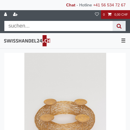
Chat
- Hotline
+41 56 534 72 67
0
0,00 CHF
☰