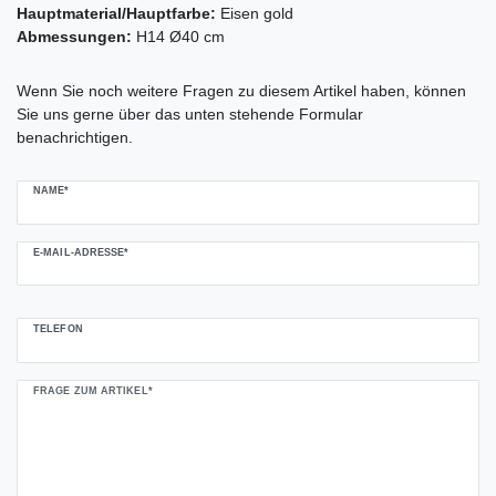
Hauptmaterial/Hauptfarbe:
Eisen gold
Abmessungen:
H14 Ø40 cm
Ceres::Template.mailFormHoneypotLabel
Wenn Sie noch weitere Fragen zu diesem Artikel haben, können
Sie uns gerne über das unten stehende Formular
benachrichtigen.
NAME*
E-MAIL-ADRESSE*
TELEFON
FRAGE ZUM ARTIKEL*