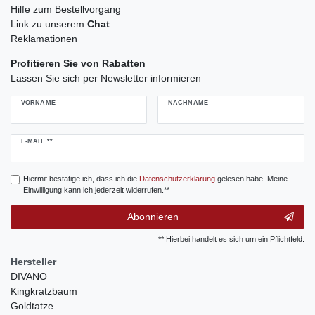
Hilfe zum Bestellvorgang
Link zu unserem
Chat
Reklamationen
Profitieren Sie von Rabatten
Lassen Sie sich per Newsletter informieren
VORNAME
NACHNAME
Newsletter
E-MAIL **
Honig
Hiermit bestätige ich, dass ich die
Daten­schutz­erklärung
gelesen habe. Meine
Einwilligung kann ich jederzeit widerrufen.**
Abonnieren
** Hierbei handelt es sich um ein Pflichtfeld.
Hersteller
DIVANO
Kingkratzbaum
Goldtatze