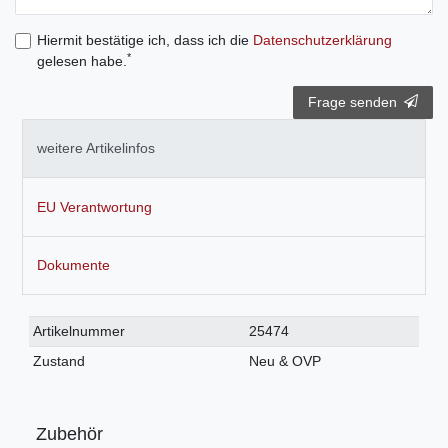
Hiermit bestätige ich, dass ich die
Daten­schutz­erklärung
*
gelesen habe.
Frage senden
weitere Artikelinfos
EU Verantwortung
Dokumente
Technisches
Wert
Artikelnummer
25474
Merkmal
Zustand
Neu & OVP
Zubehör