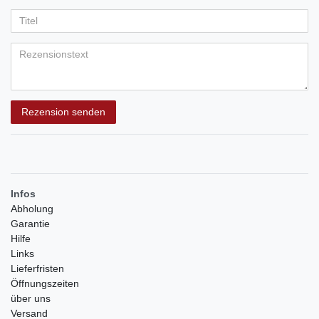
Ihr
Platzhalter
5
5
5
5
5
Anzeigename
Bewertungssternen
Bewertungssternen
Bewertungssternen
Bewertungssternen
Bewertungssternen
(optional)
Titel
Rezensionstext
Rezension senden
Infos
Abholung
Garantie
Hilfe
Links
Lieferfristen
Öffnungszeiten
über uns
Versand