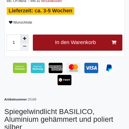
inkl. CH MwSt. – Info zu
Versandkosten
ca. 3-5 Wochen
Wunschliste
In den Warenkorb
Artikelnummer
25168
Spiegelwindlicht BASILICO,
Aluminium gehämmert und poliert
silber