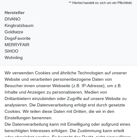
** Hierbei handelt es sich um ein Pflichtfeld.
Hersteller
DIVANO
Kingkratzbaum
Goldtatze
DogsFavorite
MERRYFAIR
SIHOO
Wohnling
weitere Shops
Wir verwenden Cookies und ähnliche Technologien auf unserer
Website und verarbeiten personenbezogene Daten von
traumlampen
- Lampen und Kronleuchter
Besucher:innen unserer Webseite (z.B. IP-Adresse), um z.B.
kinderwagencenter
- Exklusive und günstige Kinderwagen
Inhalte und Anzeigen zu personalisieren, Medien von
gastrogeraete24
- alles für Gastronomie und Imbiss
Drittanbietern einzubinden oder Zugriffe auf unsere Website zu
soziale Medien
analysieren. Die Datenverarbeitung erfolgt erst durch gesetzte
Cookies. Wir teilen diese Daten mit Dritten, die wir in den
Facebook
Einstellungen benennen.
sicher einkaufen
Die Datenverarbeitung kann mit Einwilligung oder aufgrund eines
berechtigten Interesses erfolgen. Die Zustimmung kann erteilt