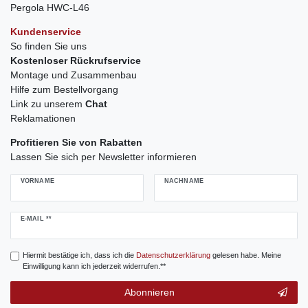
Pergola HWC-L46
Kundenservice
So finden Sie uns
Kostenloser Rückrufservice
Montage und Zusammenbau
Hilfe zum Bestellvorgang
Link zu unserem
Chat
Reklamationen
Profitieren Sie von Rabatten
Lassen Sie sich per Newsletter informieren
VORNAME
NACHNAME
Newsletter
E-MAIL **
Honig
Hiermit bestätige ich, dass ich die
Daten­schutz­erklärung
gelesen habe. Meine
Einwilligung kann ich jederzeit widerrufen.**
Abonnieren