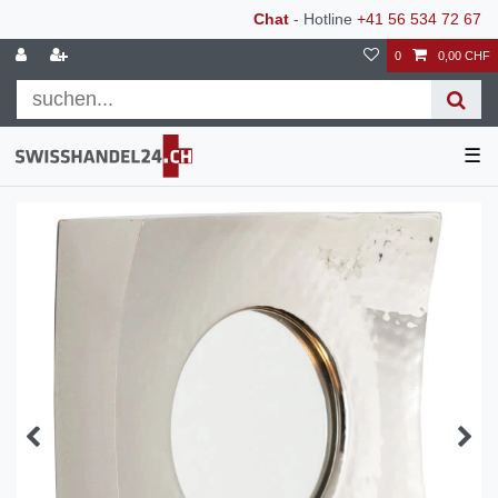
Chat
- Hotline
+41 56 534 72 67
0
0,00 CHF
☰