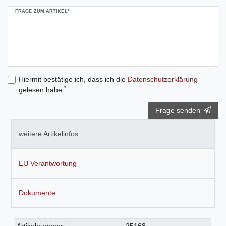
FRAGE ZUM ARTIKEL*
Hiermit bestätige ich, dass ich die
Daten­schutz­erklärung
*
gelesen habe.
Frage senden
weitere Artikelinfos
EU Verantwortung
Dokumente
Technisches
Wert