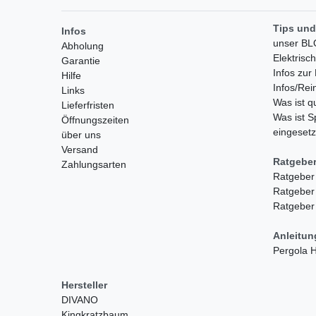
Tips und
Infos
unser B
Abholung
Elektrisc
Garantie
Infos zu
Hilfe
Infos/Rei
Links
Was ist 
Lieferfristen
Was ist S
Öffnungszeiten
eingesetz
über uns
Versand
Ratgebe
Zahlungsarten
Ratgeber
Ratgeber
Ratgeber
Anleitu
Pergola
Hersteller
DIVANO
Kingkratzbaum