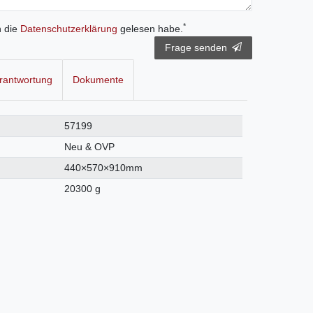
*
h die
Daten­schutz­erklärung
gelesen habe.
Frage senden
rantwortung
Dokumente
57199
Neu & OVP
440×570×910mm
20300 g