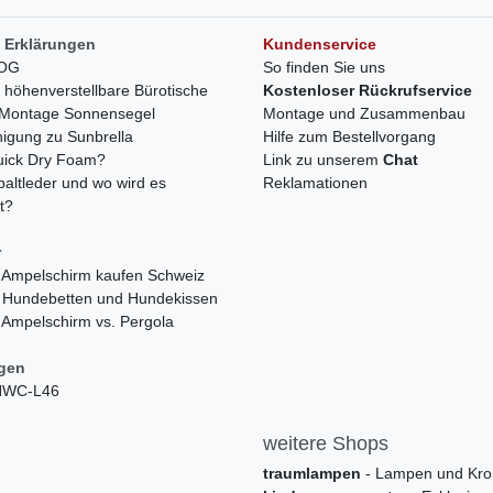
 Erklärungen
Kundenservice
LOG
So finden Sie uns
h höhenverstellbare Bürotische
Kostenloser Rückrufservice
r Montage Sonnensegel
Montage und Zusammenbau
nigung zu Sunbrella
Hilfe zum Bestellvorgang
quick Dry Foam?
Link zu unserem
Chat
paltleder und wo wird es
Reklamationen
t?
r
 Ampelschirm kaufen Schweiz
 Hundebetten und Hundekissen
 Ampelschirm vs. Pergola
ngen
 HWC-L46
weitere Shops
traumlampen
- Lampen und Kro