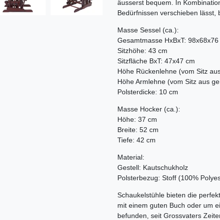
äusserst bequem. In Kombination 
Bedürfnissen verschieben lässt, 
Masse Sessel (ca.):
Gesamtmasse HxBxT: 98x68x76
Sitzhöhe: 43 cm
Sitzfläche BxT: 47x47 cm
Höhe Rückenlehne (vom Sitz au
Höhe Armlehne (vom Sitz aus g
Polsterdicke: 10 cm
Masse Hocker (ca.):
Höhe: 37 cm
Breite: 52 cm
Tiefe: 42 cm
Material:
Gestell: Kautschukholz
Polsterbezug: Stoff (100% Polyes
Schaukelstühle bieten die perfek
mit einem guten Buch oder um ei
befunden, seit Grossvaters Zeiten