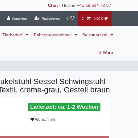
Chat
- Hotline
+41 56 534 72 67
Anmelden
Registrieren
0
0
0,00 CHF
Tierbedarf
Fahrzeugzubehoer
Saisonartikel
B-Ware
ukelstuhl Sessel Schwingstuhl
Textil, creme-grau, Gestell braun
ca. 1-2 Wochen
Wunschliste