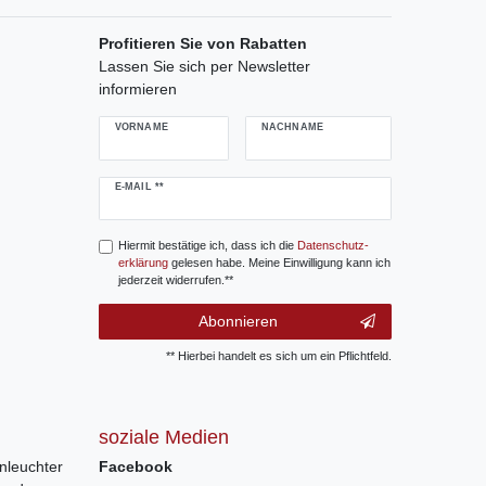
Profitieren Sie von Rabatten
Lassen Sie sich per Newsletter
informieren
VORNAME
NACHNAME
Newsletter
E-MAIL **
Honig
Hiermit bestätige ich, dass ich die
Daten­schutz­
erklärung
gelesen habe. Meine Einwilligung kann ich
jederzeit widerrufen.**
Abonnieren
** Hierbei handelt es sich um ein Pflichtfeld.
soziale Medien
nleuchter
Facebook