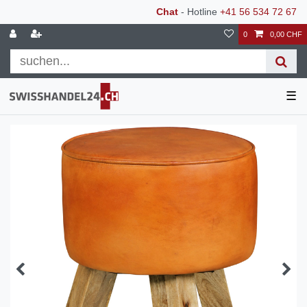
Chat
- Hotline
+41 56 534 72 67
0
0,00 CHF
☰