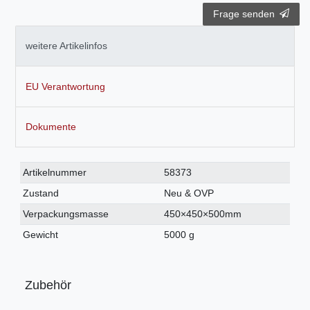
Frage senden
weitere Artikelinfos
EU Verantwortung
Dokumente
Technisches
Wert
Artikelnummer
58373
Merkmal
Zustand
Neu & OVP
Verpackungsmasse
450×450×500mm
Gewicht
5000 g
Zubehör