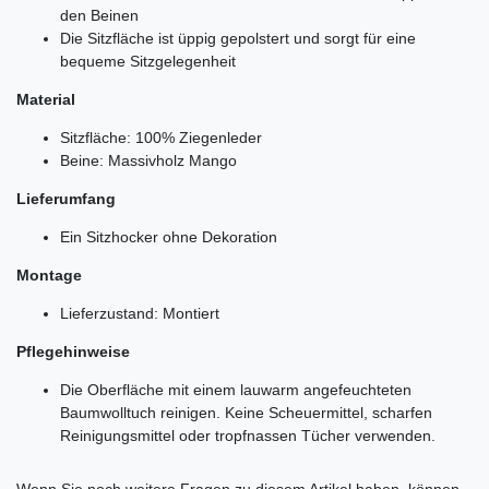
den Beinen
Die Sitzfläche ist üppig gepolstert und sorgt für eine
bequeme Sitzgelegenheit
Material
Sitzfläche: 100% Ziegenleder
Beine: Massivholz Mango
Lieferumfang
Ein Sitzhocker ohne Dekoration
Montage
Lieferzustand: Montiert
Pflegehinweise
Die Oberfläche mit einem lauwarm angefeuchteten
Baumwolltuch reinigen. Keine Scheuermittel, scharfen
Reinigungsmittel oder tropfnassen Tücher verwenden.
Ceres::Template.mailFormHoneypotLabel
Wenn Sie noch weitere Fragen zu diesem Artikel haben, können