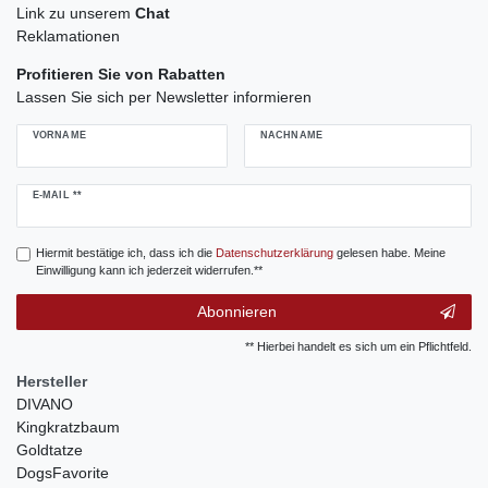
Link zu unserem
Chat
Reklamationen
Profitieren Sie von Rabatten
Lassen Sie sich per Newsletter informieren
VORNAME
NACHNAME
Newsletter
E-MAIL **
Honig
Hiermit bestätige ich, dass ich die
Daten­schutz­erklärung
gelesen habe. Meine
Einwilligung kann ich jederzeit widerrufen.**
Abonnieren
** Hierbei handelt es sich um ein Pflichtfeld.
Hersteller
DIVANO
Kingkratzbaum
Goldtatze
DogsFavorite