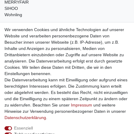
MERRYFAIR
SIHOO
Wohnling
weitere Shops
Wir verwenden Cookies und ähnliche Technologien auf unserer
Website und verarbeiten personenbezogene Daten von
traumlampen
- Lampen und Kronleuchter
Besucher:innen unserer Webseite (z.B. IP-Adresse), um z.B.
kinderwagencenter
- Exklusive und günstige Kinderwagen
Inhalte und Anzeigen zu personalisieren, Medien von
gastrogeraete24
- alles für Gastronomie und Imbiss
Drittanbietern einzubinden oder Zugriffe auf unsere Website zu
soziale Medien
analysieren. Die Datenverarbeitung erfolgt erst durch gesetzte
Cookies. Wir teilen diese Daten mit Dritten, die wir in den
Facebook
Einstellungen benennen.
sicher einkaufen
Die Datenverarbeitung kann mit Einwilligung oder aufgrund eines
berechtigten Interesses erfolgen. Die Zustimmung kann erteilt
oder abgelehnt werden. Es besteht das Recht, nicht einzuwilligen
und die Einwilligung zu einem späteren Zeitpunkt zu ändern oder
zu widerrufen. Beachten Sie unser
Impressum
und weitere
Sichere Bestellung und Zahlung via SSL Verschlüsselung
Hinweise zur Verwendung personenbezogener Daten in unserer
Daten­schutz­erklärung
.
Essenziell