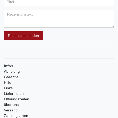
Anzeigename
Bewertungssternen
Bewertungssternen
Bewertungssternen
Bewertungssternen
Bewertungssternen
(optional)
Titel
Rezensionstext
Rezension senden
Infos
Abholung
Garantie
Hilfe
Links
Lieferfristen
Öffnungszeiten
über uns
Versand
Zahlungsarten