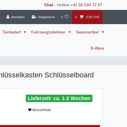
Chat
- Hotline
+41 56 534 72 67
Anmelden
Registrieren
0
0
0,00 CHF
Tierbedarf
Fahrzeugzubehoer
Saisonartikel
B-Ware
chlüsselkasten Schlüsselboard
ca. 1-2 Wochen
Wunschliste