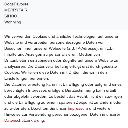
DogsFavorite
MERRYFAIR
SIHOO
Wohnling
weitere Shops
Wir verwenden Cookies und ähnliche Technologien auf unserer
Website und verarbeiten personenbezogene Daten von
traumlampen
- Lampen und Kronleuchter
Besucher:innen unserer Webseite (z.B. IP-Adresse), um z.B.
kinderwagencenter
- Exklusive und günstige Kinderwagen
Inhalte und Anzeigen zu personalisieren, Medien von
gastrogeraete24
- alles für Gastronomie und Imbiss
Drittanbietern einzubinden oder Zugriffe auf unsere Website zu
soziale Medien
analysieren. Die Datenverarbeitung erfolgt erst durch gesetzte
Cookies. Wir teilen diese Daten mit Dritten, die wir in den
Facebook
Einstellungen benennen.
sicher einkaufen
Die Datenverarbeitung kann mit Einwilligung oder aufgrund eines
berechtigten Interesses erfolgen. Die Zustimmung kann erteilt
oder abgelehnt werden. Es besteht das Recht, nicht einzuwilligen
und die Einwilligung zu einem späteren Zeitpunkt zu ändern oder
zu widerrufen. Beachten Sie unser
Impressum
und weitere
Sichere Bestellung und Zahlung via SSL Verschlüsselung
Hinweise zur Verwendung personenbezogener Daten in unserer
Daten­schutz­erklärung
.