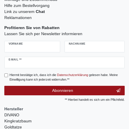
Hilfe zum Bestellvorgang
Link zu unserem
Chat
Reklamationen
Profitieren Sie von Rabatten
Lassen Sie sich per Newsletter informieren
VORNAME
NACHNAME
Newsletter
E-MAIL **
Honig
Hiermit bestätige ich, dass ich die
Daten­schutz­erklärung
gelesen habe. Meine
Einwilligung kann ich jederzeit widerrufen.**
Abonnieren
** Hierbei handelt es sich um ein Pflichtfeld.
Hersteller
DIVANO
Kingkratzbaum
Goldtatze