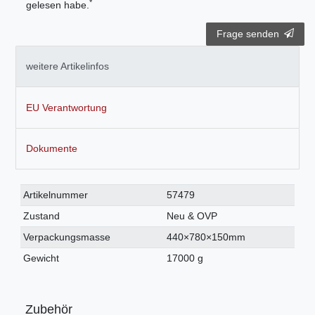
*
gelesen habe.
Frage senden
weitere Artikelinfos
EU Verantwortung
Dokumente
Technisches
Wert
Artikelnummer
57479
Merkmal
Zustand
Neu & OVP
Verpackungsmasse
440×780×150mm
Gewicht
17000 g
Zubehör