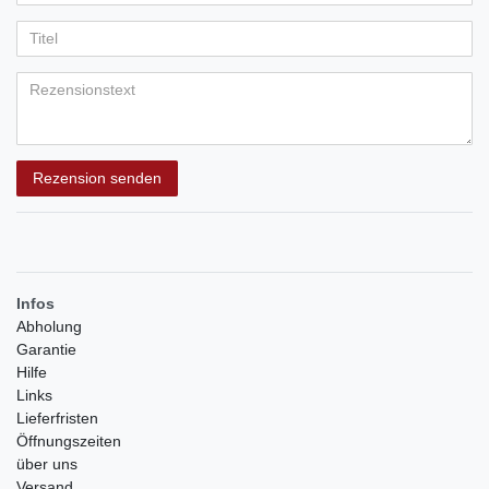
Ihr
Platzhalter
5
5
5
5
5
Anzeigename
Bewertungssternen
Bewertungssternen
Bewertungssternen
Bewertungssternen
Bewertungssternen
(optional)
Titel
Rezensionstext
Rezension senden
Infos
Abholung
Garantie
Hilfe
Links
Lieferfristen
Öffnungszeiten
über uns
Versand