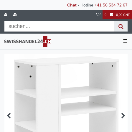
Chat
- Hotline
+41 56 534 72 67
0
0,00 CHF
☰