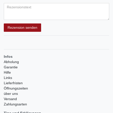
Bewertungssternen
Bewertungssternen
Bewertungssternen
Bewertungssternen
Bewertungssternen
(optional)
Titel
Rezensionstext
Rezension senden
Infos
Abholung
Garantie
Hilfe
Links
Lieferfristen
Öffnungszeiten
über uns
Versand
Zahlungsarten
Tips und Erklärungen