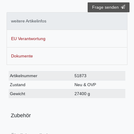
Frage senden
weitere Artikelinfos
EU Verantwortung
Dokumente
Technisches
Wert
Artikelnummer
51873
Merkmal
Zustand
Neu & OVP
Gewicht
27400 g
Zubehör