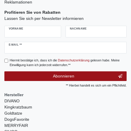
Reklamationen
Profitieren Sie von Rabatten
Lassen Sie sich per Newsletter informieren
VORNAME
NACHNAME
Newsletter
E-MAIL **
Honig
Hiermit bestätige ich, dass ich die
Daten­schutz­erklärung
gelesen habe. Meine
Einwilligung kann ich jederzeit widerrufen.**
Abonnieren
** Hierbei handelt es sich um ein Pflichtfeld.
Hersteller
DIVANO
Kingkratzbaum
Goldtatze
DogsFavorite
MERRYFAIR