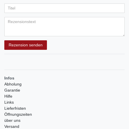
Ihr
Platzhalter
5
5
5
5
5
Anzeigename
Bewertungssternen
Bewertungssternen
Bewertungssternen
Bewertungssternen
Bewertungssternen
(optional)
Titel
Rezensionstext
Rezension senden
Infos
Abholung
Garantie
Hilfe
Links
Lieferfristen
Öffnungszeiten
über uns
Versand