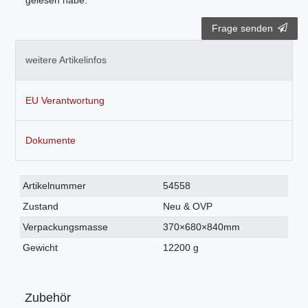
gelesen habe.
Frage senden
weitere Artikelinfos
EU Verantwortung
Dokumente
Technisches
Wert
Artikelnummer
54558
Merkmal
Zustand
Neu & OVP
Verpackungsmasse
370×680×840mm
Gewicht
12200 g
Zubehör