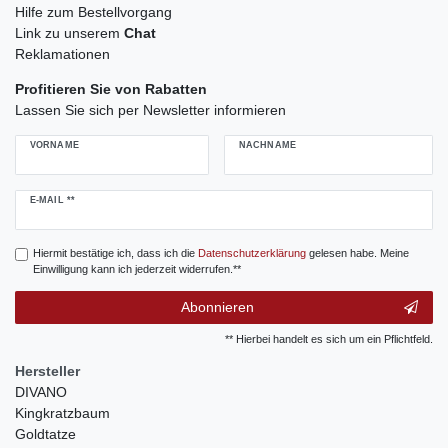
Hilfe zum Bestellvorgang
Link zu unserem
Chat
Reklamationen
Profitieren Sie von Rabatten
Lassen Sie sich per Newsletter informieren
VORNAME
NACHNAME
Newsletter
E-MAIL **
Honig
Hiermit bestätige ich, dass ich die
Daten­schutz­erklärung
gelesen habe. Meine
Einwilligung kann ich jederzeit widerrufen.**
Abonnieren
** Hierbei handelt es sich um ein Pflichtfeld.
Hersteller
DIVANO
Kingkratzbaum
Goldtatze