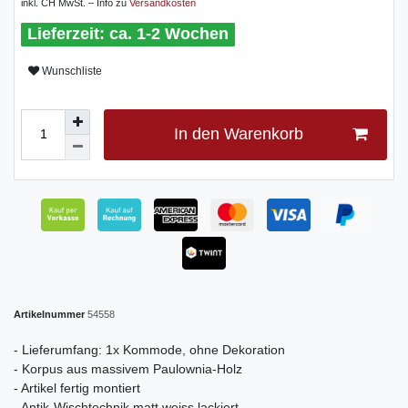
inkl. CH MwSt. – Info zu
Versandkosten
ca. 1-2 Wochen
Wunschliste
In den Warenkorb
Artikelnummer
54558
- Lieferumfang: 1x Kommode, ohne Dekoration
- Korpus aus massivem Paulownia-Holz
- Artikel fertig montiert
- Antik-Wischtechnik matt weiss lackiert