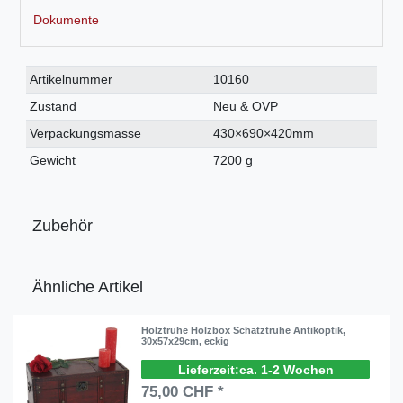
Dokumente
Technisches
Wert
Artikelnummer
10160
Merkmal
Zustand
Neu & OVP
Verpackungsmasse
430×690×420mm
Gewicht
7200 g
Zubehör
Ähnliche Artikel
Holztruhe Holzbox Schatztruhe Antikoptik,
30x57x29cm, eckig
ca. 1-2 Wochen
75,00 CHF *