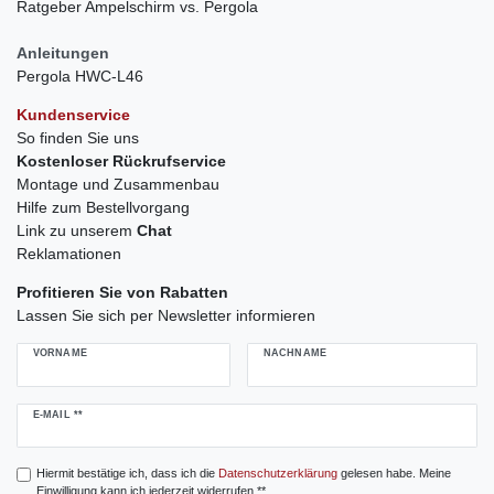
Ratgeber Ampelschirm vs. Pergola
Anleitungen
Pergola HWC-L46
Kundenservice
So finden Sie uns
Kostenloser Rückrufservice
Montage und Zusammenbau
Hilfe zum Bestellvorgang
Link zu unserem
Chat
Reklamationen
Profitieren Sie von Rabatten
Lassen Sie sich per Newsletter informieren
VORNAME
NACHNAME
Newsletter
E-MAIL **
Honig
Hiermit bestätige ich, dass ich die
Daten­schutz­erklärung
gelesen habe. Meine
Einwilligung kann ich jederzeit widerrufen.**