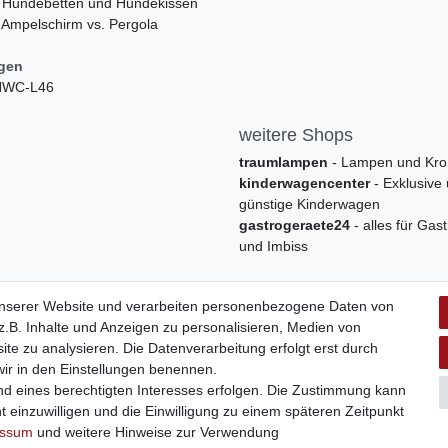
 Hundebetten und Hundekissen
 Ampelschirm vs. Pergola
ngen
 HWC-L46
weitere Shops
traumlampen
- Lampen und Kro
kinderwagencenter
- Exklusive
günstige Kinderwagen
gastrogeraete24
- alles für Gas
und Imbiss
unserer Website und verarbeiten personenbezogene Daten von
.B. Inhalte und Anzeigen zu personalisieren, Medien von
ite zu analysieren. Die Datenverarbeitung erfolgt erst durch
 wir in den Einstellungen benennen.
nd eines berechtigten Interesses erfolgen. Die Zustimmung kann
t einzuwilligen und die Einwilligung zu einem späteren Zeitpunkt
Widerrufs­formular
Impressum
Daten­schutz­erklärung
A
essum
und weitere Hinweise zur Verwendung