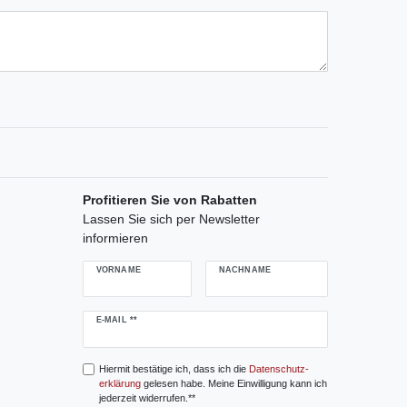
ternen
ssternen
ngssternen
tungssternen
ertungssternen
Profitieren Sie von Rabatten
Lassen Sie sich per Newsletter
informieren
VORNAME
NACHNAME
Newsletter
E-MAIL **
Honig
Hiermit bestätige ich, dass ich die
Daten­schutz­
erklärung
gelesen habe. Meine Einwilligung kann ich
jederzeit widerrufen.**