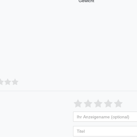
Gewicht
Bewertungssterne
1
2
3
4
5
von
von
von
von
vo
Ihr
Platzhalter
5
5
5
5
5
Anzeigename