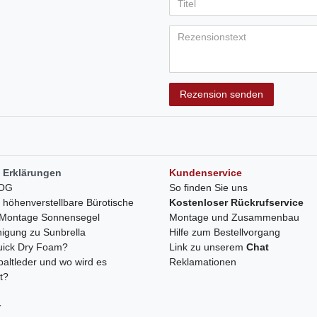
Anzeigename
Bewertungss
Bewertung
Bewertu
Bewer
Bew
(optional)
Titel
Rezensionstext
Rezension senden
 Erklärungen
Kundenservice
LOG
So finden Sie uns
h höhenverstellbare Bürotische
Kostenloser Rückrufservice
r Montage Sonnensegel
Montage und Zusammenbau
nigung zu Sunbrella
Hilfe zum Bestellvorgang
quick Dry Foam?
Link zu unserem
Chat
paltleder und wo wird es
Reklamationen
t?
r