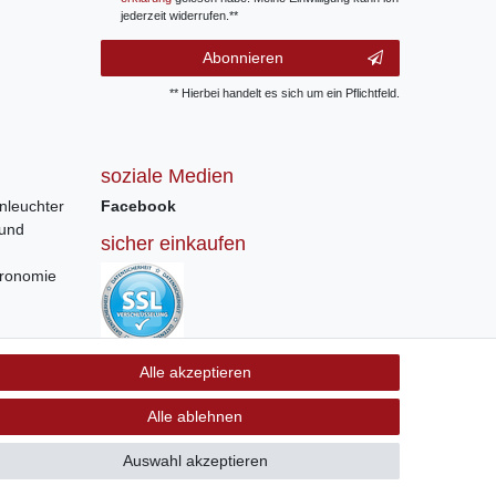
jederzeit widerrufen.**
Abonnieren
** Hierbei handelt es sich um ein Pflichtfeld.
soziale Medien
nleuchter
Facebook
 und
sicher einkaufen
tronomie
Sichere Bestellung und Zahlung via SSL
Alle akzeptieren
Verschlüsselung
Alle ablehnen
Auswahl akzeptieren
GB
Kontakt