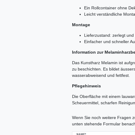
Ein Rollcontainer ohne De
Leicht verständliche Monta
Montage
Lieferzustand: zerlegt und
Einfacher und schneller A
Information zur Melaminharzb
Das Kunstharz Melamin ist aufgr
zu beschichten. Es bildet äussers
wasserabweisend und fettfest.
Pflegehinweis
Die Oberfläche mit einem lauwa
Scheuermittel, scharfen Reinigu
Ceres::Template.mailFormHoneypo
Wenn Sie noch weitere Fragen zu
unten stehende Formular benach
NAME*