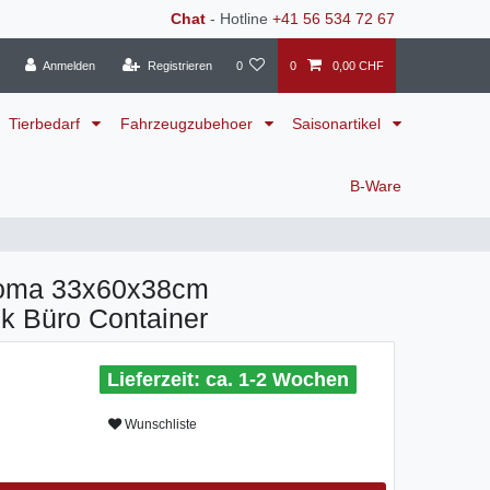
Chat
- Hotline
+41 56 534 72 67
Anmelden
Registrieren
0
0
0,00 CHF
Tierbedarf
Fahrzeugzubehoer
Saisonartikel
B-Ware
noma 33x60x38cm
k Büro Container
ca. 1-2 Wochen
Wunschliste