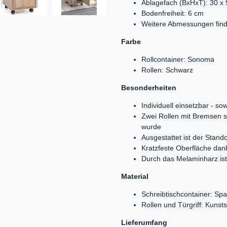
Ablagefach (BxHxT): 30 x 
Bodenfreiheit: 6 cm
Weitere Abmessungen find
Farbe
Rollcontainer: Sonoma
Rollen: Schwarz
Besonderheiten
Individuell einsetzbar - s
Zwei Rollen mit Bremsen so
wurde
Ausgestattet ist der Stand
Kratzfeste Oberfläche da
Durch das Melaminharz ist
Material
Schreibtischcontainer: Spa
Rollen und Türgriff: Kunsts
Lieferumfang