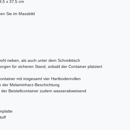
9,5 x 37,5 cm
en Sie im Massbild
owohl neben, als auch unter dem Schreibtisch
rgen für sicheren Stand, sobald der Container platziert
container mit insgesamt vier Hartbodenrollen
nk der Melaminharz-Beschichtung
 der Beistellcontainer zudem wasserabweisend
nplatte
toff