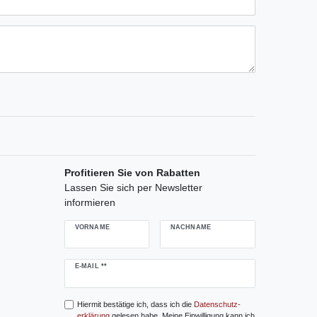
ternen
ssternen
ngssternen
tungssternen
ertungssternen
Profitieren Sie von Rabatten
Lassen Sie sich per Newsletter
informieren
VORNAME
NACHNAME
Newsletter
E-MAIL **
Honig
Hiermit bestätige ich, dass ich die
Daten­schutz­
erklärung
gelesen habe. Meine Einwilligung kann ich