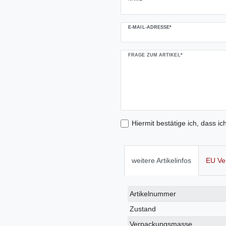
E-MAIL-ADRESSE*
FRAGE ZUM ARTIKEL*
Hiermit bestätige ich, dass ic
weitere Artikelinfos
EU Ve
Technisches
Wert
Artikelnummer
Merkmal
Zustand
Verpackungsmasse