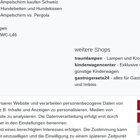
 Ampelschirm kaufen Schweiz
 Hundebetten und Hundekissen
 Ampelschirm vs. Pergola
ngen
 HWC-L46
weitere Shops
traumlampen
- Lampen und Kro
kinderwagencenter
- Exklusive
günstige Kinderwagen
gastrogeraete24
- alles für Gas
und Imbiss
unserer Website und verarbeiten personenbezogene Daten von
.B. Inhalte und Anzeigen zu personalisieren, Medien von
ite zu analysieren. Die Datenverarbeitung erfolgt erst durch
 wir in den Einstellungen benennen.
nd eines berechtigten Interesses erfolgen. Die Zustimmung kann
t einzuwilligen und die Einwilligung zu einem späteren Zeitpunkt
Widerrufs­formular
Impressum
Daten­schutz­erklärung
A