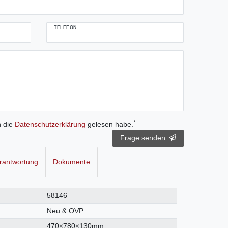
TELEFON
*
h die
Daten­schutz­erklärung
gelesen habe.
Frage senden
rantwortung
Dokumente
58146
Neu & OVP
470×780×130mm