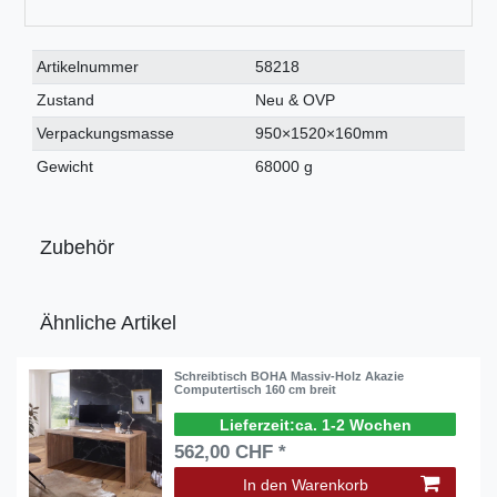
Technisches
Wert
Artikelnummer
58218
Merkmal
Zustand
Neu & OVP
Verpackungsmasse
950×1520×160mm
Gewicht
68000 g
Zubehör
Ähnliche Artikel
Schreibtisch BOHA Massiv-Holz Akazie
Computertisch 160 cm breit
ca. 1-2 Wochen
562,00 CHF *
In den Warenkorb