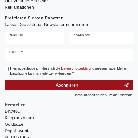
Link zu unserem
Chat
Reklamationen
Profitieren Sie von Rabatten
Lassen Sie sich per Newsletter informieren
VORNAME
NACHNAME
Newsletter
E-MAIL **
Honig
Hiermit bestätige ich, dass ich die
Daten­schutz­erklärung
gelesen habe. Meine
Einwilligung kann ich jederzeit widerrufen.**
Abonnieren
** Hierbei handelt es sich um ein Pflichtfeld.
Hersteller
DIVANO
Kingkratzbaum
Goldtatze
DogsFavorite
MERRYFAIR