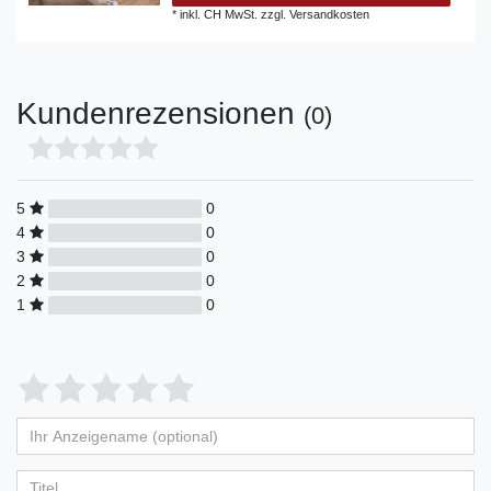
*
inkl. CH MwSt.
zzgl.
Versandkosten
Kundenrezensionen
(0)
5
0
4
0
3
0
2
0
1
0
Bewertungssterne
1
2
3
4
5
von
von
von
von
von
Ihr
Platzhalter
5
5
5
5
5
Anzeigename