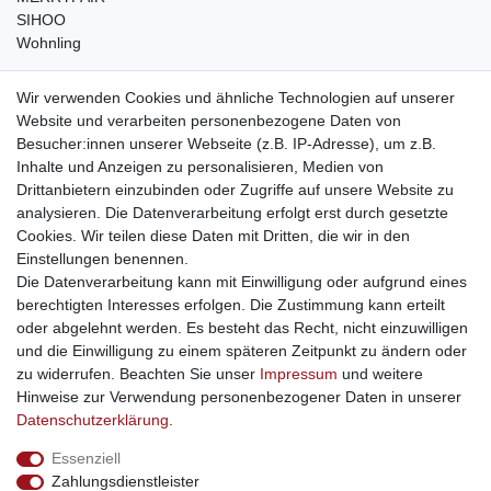
SIHOO
Wohnling
weitere Shops
Wir verwenden Cookies und ähnliche Technologien auf unserer
Website und verarbeiten personenbezogene Daten von
traumlampen
- Lampen und Kronleuchter
Besucher:innen unserer Webseite (z.B. IP-Adresse), um z.B.
kinderwagencenter
- Exklusive und günstige Kinderwagen
Inhalte und Anzeigen zu personalisieren, Medien von
gastrogeraete24
- alles für Gastronomie und Imbiss
Drittanbietern einzubinden oder Zugriffe auf unsere Website zu
soziale Medien
analysieren. Die Datenverarbeitung erfolgt erst durch gesetzte
Cookies. Wir teilen diese Daten mit Dritten, die wir in den
Facebook
Einstellungen benennen.
sicher einkaufen
Die Datenverarbeitung kann mit Einwilligung oder aufgrund eines
berechtigten Interesses erfolgen. Die Zustimmung kann erteilt
oder abgelehnt werden. Es besteht das Recht, nicht einzuwilligen
und die Einwilligung zu einem späteren Zeitpunkt zu ändern oder
zu widerrufen. Beachten Sie unser
Impressum
und weitere
Sichere Bestellung und Zahlung via SSL Verschlüsselung
Hinweise zur Verwendung personenbezogener Daten in unserer
Daten­schutz­erklärung
.
Essenziell
Widerrufs­recht
Widerrufs­formular
Impressum
Zahlungsdienstleister