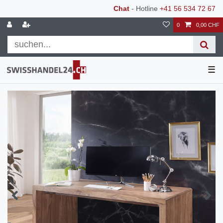
Chat
- Hotline
+41 56 534 72 67
0
0,00 CHF
☰