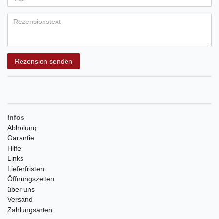
Bewertungssternen
Bewertungssternen
Bewertungssternen
Bewertungssternen
Bewertungssternen
(optional)
Titel
Rezensionstext
Rezension senden
Infos
Abholung
Garantie
Hilfe
Links
Lieferfristen
Öffnungszeiten
über uns
Versand
Zahlungsarten