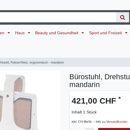
ten
Haus
Beauty und Gesundheit
Sport und Freizeit
ehstuhl, Polster/Netz, ergonomisch - mandarin
Bürostuhl, Drehstu
mandarin
*
421,00 CHF
Inhalt
1
Stück
inkl. CH MwSt. – Info zu
Versandkosten