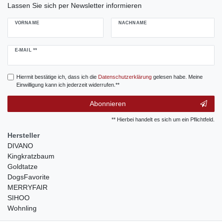
Lassen Sie sich per Newsletter informieren
VORNAME
NACHNAME
Newsletter
E-MAIL **
Honig
Hiermit bestätige ich, dass ich die
Daten­schutz­erklärung
gelesen habe. Meine
Einwilligung kann ich jederzeit widerrufen.**
Abonnieren
** Hierbei handelt es sich um ein Pflichtfeld.
Hersteller
DIVANO
Kingkratzbaum
Goldtatze
DogsFavorite
MERRYFAIR
SIHOO
Wohnling