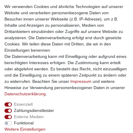
weitere Shops
Wir verwenden Cookies und ähnliche Technologien auf unserer
Website und verarbeiten personenbezogene Daten von
traumlampen
- Lampen und Kronleuchter
Besucher:innen unserer Webseite (z.B. IP-Adresse), um z.B.
kinderwagencenter
- Exklusive und günstige Kinderwagen
Inhalte und Anzeigen zu personalisieren, Medien von
gastrogeraete24
- alles für Gastronomie und Imbiss
Drittanbietern einzubinden oder Zugriffe auf unsere Website zu
soziale Medien
analysieren. Die Datenverarbeitung erfolgt erst durch gesetzte
Cookies. Wir teilen diese Daten mit Dritten, die wir in den
Facebook
Einstellungen benennen.
sicher einkaufen
Die Datenverarbeitung kann mit Einwilligung oder aufgrund eines
berechtigten Interesses erfolgen. Die Zustimmung kann erteilt
oder abgelehnt werden. Es besteht das Recht, nicht einzuwilligen
und die Einwilligung zu einem späteren Zeitpunkt zu ändern oder
zu widerrufen. Beachten Sie unser
Impressum
und weitere
Sichere Bestellung und Zahlung via SSL Verschlüsselung
Hinweise zur Verwendung personenbezogener Daten in unserer
Daten­schutz­erklärung
.
Essenziell
Widerrufs­recht
Widerrufs­formular
Impressum
Zahlungsdienstleister
Externe Medien
Funktional
Daten­schutz­erklärung
AGB
Kontakt
Weitere Einstellungen