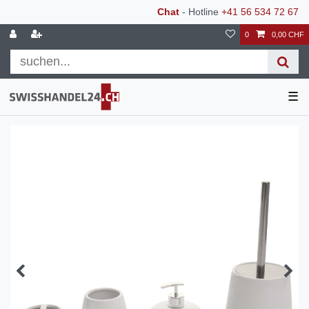
Chat
- Hotline
+41 56 534 72 67
0
0,00 CHF
☰