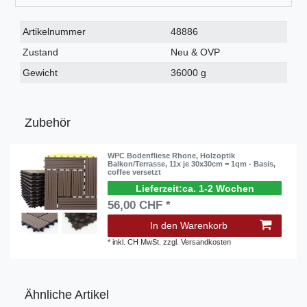
Technisches
Wert
Artikelnummer
48886
Merkmal
Zustand
Neu & OVP
Gewicht
36000 g
Zubehör
WPC Bodenfliese Rhone, Holzoptik
Balkon/Terrasse, 11x je 30x30cm = 1qm - Basis,
coffee versetzt
ca. 1-2 Wochen
56,00 CHF *
In den Warenkorb
*
inkl. CH MwSt.
zzgl.
Versandkosten
Ähnliche Artikel