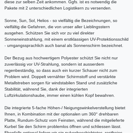
diese zur selben Zeit ankommen. Ggfs. ist es notwendig die
Pakete mit 2 unterschiedlichen Logistikern zu versenden.
Sonne, Sun, Sol, Helios - so vielfältig die Bezeichnungen, so
vielfältig die Gefahren, die von unser aller Lieblingsstern
ausgehen. Schützen Sie sich vor zu viel direkter
Sonneneinstrahlung, mit einem erstklassigen UV-Protektionsschild
- umgangssprachlich auch banal als Sonnenschirm bezeichnet.
Der Bezug aus hochwertigem Polyester schützt Sie nicht nur
zuverlässig vor UV-Strahlung, sondern ist ausserdem
regenbeständig, so dass auch ein kurzer Schauer nicht zum
Problem wird. Doppelt vernähter Schirmstoff und verstärkte
Metallstreben sorgen für windstabilen Stand und zusätzliche
Stabilität, während Sie, dank der integrierten
Luftzirkulationshaube, immer einen kühlen Kopf bewahren.
Die integrierte 5-fache Höhen-/ Neigungswinkelverstellung bietet
Ihnen, in Kombination mit der optionalen um 360° drehbaren
Platte, Rundum-Schutz vom Feinsten, während die mitgelieferte
Kurbel Sie den Schirm problemlos öffnen und schliessen lässt.
Ebenfalls optional liefern wir ein pulverbeschichtetes, rostfreies