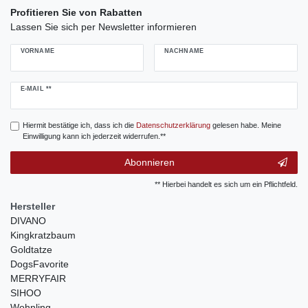
Profitieren Sie von Rabatten
Lassen Sie sich per Newsletter informieren
VORNAME
NACHNAME
Newsletter
E-MAIL **
Honig
Hiermit bestätige ich, dass ich die
Daten­schutz­erklärung
gelesen habe. Meine
Einwilligung kann ich jederzeit widerrufen.**
Abonnieren
** Hierbei handelt es sich um ein Pflichtfeld.
Hersteller
DIVANO
Kingkratzbaum
Goldtatze
DogsFavorite
MERRYFAIR
SIHOO
Wohnling