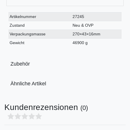
Technisches
Wert
Artikelnummer
27245
Merkmal
Zustand
Neu & OVP
Verpackungsmasse
270×43×16mm
Gewicht
46900 g
Zubehör
Ähnliche Artikel
Kundenrezensionen
(0)