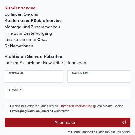
Kundenservice
So finden Sie uns
Kostenloser Rückrufservice
Montage und Zusammenbau
Hilfe zum Bestellvorgang
Link zu unserem
Chat
Reklamationen
Profitieren Sie von Rabatten
Lassen Sie sich per Newsletter informieren
VORNAME
NACHNAME
Newsletter
E-MAIL **
Honig
Hiermit bestätige ich, dass ich die
Daten­schutz­erklärung
gelesen habe. Meine
Einwilligung kann ich jederzeit widerrufen.**
Abonnieren
** Hierbei handelt es sich um ein Pflichtfeld.