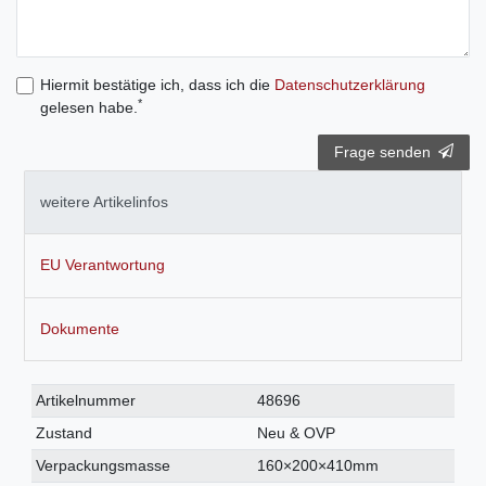
Hiermit bestätige ich, dass ich die
Daten­schutz­erklärung
*
gelesen habe.
Frage senden
weitere Artikelinfos
EU Verantwortung
Dokumente
Technisches
Wert
Artikelnummer
48696
Merkmal
Zustand
Neu & OVP
Verpackungsmasse
160×200×410mm