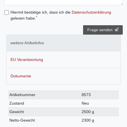
Hiermit bestätige ich, dass ich die
Daten­schutz­erklärung
*
gelesen habe.
Frage senden
weitere Artikelinfos
EU Verantwortung
Dokumente
Technisches
Wert
Artikelnummer
8573
Merkmal
Zustand
Neu
Gewicht
2500 g
Netto-Gewicht
2300 g