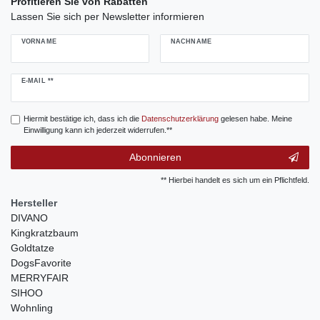
Profitieren Sie von Rabatten
Lassen Sie sich per Newsletter informieren
VORNAME
NACHNAME
Newsletter
E-MAIL **
Honig
Hiermit bestätige ich, dass ich die
Daten­schutz­erklärung
gelesen habe. Meine
Einwilligung kann ich jederzeit widerrufen.**
Abonnieren
** Hierbei handelt es sich um ein Pflichtfeld.
Hersteller
DIVANO
Kingkratzbaum
Goldtatze
DogsFavorite
MERRYFAIR
SIHOO
Wohnling