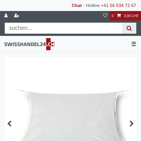
Chat
- Hotline
+41 56 534 72 67
0
0,00 CHF
☰