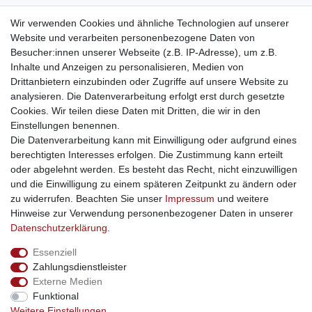
weitere Shops
Wir verwenden Cookies und ähnliche Technologien auf unserer
Website und verarbeiten personenbezogene Daten von
traumlampen
- Lampen und Kronleuchter
Besucher:innen unserer Webseite (z.B. IP-Adresse), um z.B.
kinderwagencenter
- Exklusive und günstige Kinderwagen
Inhalte und Anzeigen zu personalisieren, Medien von
gastrogeraete24
- alles für Gastronomie und Imbiss
Drittanbietern einzubinden oder Zugriffe auf unsere Website zu
soziale Medien
analysieren. Die Datenverarbeitung erfolgt erst durch gesetzte
Cookies. Wir teilen diese Daten mit Dritten, die wir in den
Facebook
Einstellungen benennen.
sicher einkaufen
Die Datenverarbeitung kann mit Einwilligung oder aufgrund eines
berechtigten Interesses erfolgen. Die Zustimmung kann erteilt
oder abgelehnt werden. Es besteht das Recht, nicht einzuwilligen
und die Einwilligung zu einem späteren Zeitpunkt zu ändern oder
zu widerrufen. Beachten Sie unser
Impressum
und weitere
Sichere Bestellung und Zahlung via SSL Verschlüsselung
Hinweise zur Verwendung personenbezogener Daten in unserer
Daten­schutz­erklärung
.
Essenziell
Widerrufs­recht
Widerrufs­formular
Impressum
Zahlungsdienstleister
Externe Medien
Funktional
Daten­schutz­erklärung
AGB
Kontakt
Weitere Einstellungen