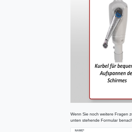
Ceres::Template.mailFormHoneypo
Wenn Sie noch weitere Fragen zu
unten stehende Formular benach
NAME*