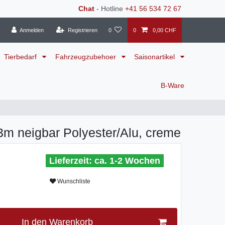
Chat
- Hotline
+41 56 534 72 67
Anmelden
Registrieren
0
0
0,00 CHF
Tierbedarf
Fahrzeugzubehoer
Saisonartikel
B-Ware
m neigbar Polyester/Alu, creme
ca. 1-2 Wochen
Wunschliste
In den Warenkorb