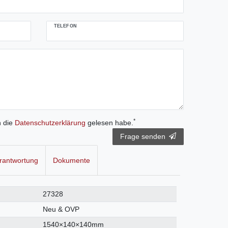
TELEFON
*
h die
Daten­schutz­erklärung
gelesen habe.
Frage senden
rantwortung
Dokumente
27328
Neu & OVP
1540×140×140mm