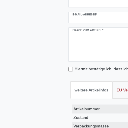
E-MAIL-ADRESSE*
FRAGE ZUM ARTIKEL*
Hiermit bestätige ich, dass ic
weitere Artikelinfos
EU Ve
Technisches
Wert
Artikelnummer
Merkmal
Zustand
Verpackungsmasse