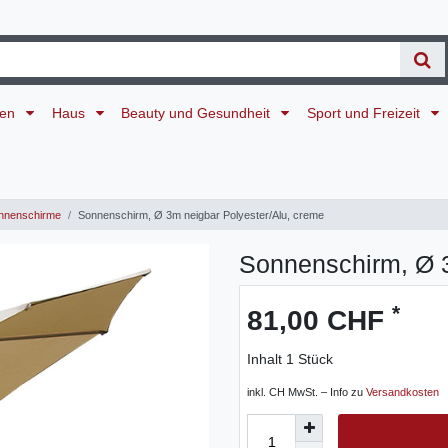
ten
Haus
Beauty und Gesundheit
Sport und Freizeit
nnenschirme
Sonnenschirm, Ø 3m neigbar Polyester/Alu, creme
Sonnenschirm, Ø 3
*
81,00 CHF
Inhalt
1
Stück
inkl. CH MwSt. – Info zu
Versandkosten