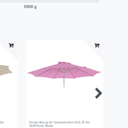
5900 g
 3m
Ersatz-Bezug für Sonnenschirm N19, Ø 3m
Ersatz-B
Stoff/Textil, flieder
Stoff/Texti