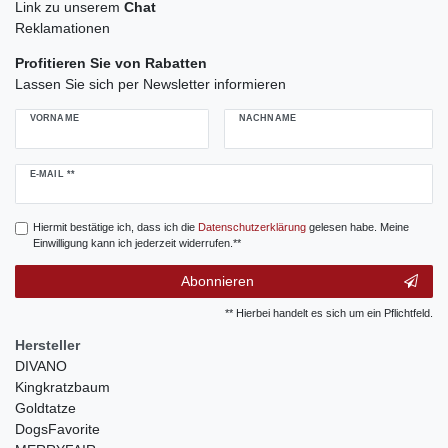
Link zu unserem
Chat
Reklamationen
Profitieren Sie von Rabatten
Lassen Sie sich per Newsletter informieren
VORNAME
NACHNAME
Newsletter
E-MAIL **
Honig
Hiermit bestätige ich, dass ich die
Daten­schutz­erklärung
gelesen habe. Meine
Einwilligung kann ich jederzeit widerrufen.**
Abonnieren
** Hierbei handelt es sich um ein Pflichtfeld.
Hersteller
DIVANO
Kingkratzbaum
Goldtatze
DogsFavorite