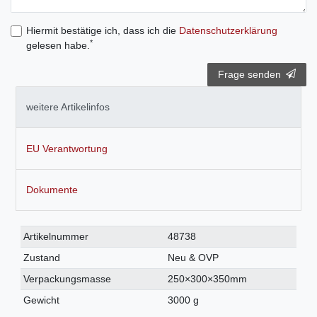
Hiermit bestätige ich, dass ich die
Daten­schutz­erklärung
*
gelesen habe.
Frage senden
weitere Artikelinfos
EU Verantwortung
Dokumente
Technisches
Wert
Artikelnummer
48738
Merkmal
Zustand
Neu & OVP
Verpackungsmasse
250×300×350mm
Gewicht
3000 g