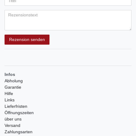
Anzeigename
Bewertungssternen
Bewertungssternen
Bewertungssternen
Bewertungssternen
Bewertungssternen
(optional)
Titel
Rezensionstext
Rezension senden
Infos
Abholung
Garantie
Hilfe
Links
Lieferfristen
Öffnungszeiten
über uns
Versand
Zahlungsarten