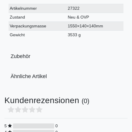
Technisches
Wert
Artikelnummer
27322
Merkmal
Zustand
Neu & OVP
Verpackungsmasse
1550×140×140mm
Gewicht
3533 g
Zubehör
Ähnliche Artikel
Kundenrezensionen
(0)
5
0