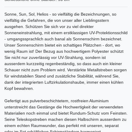
Sonne, Sun, Sol, Helios - so vielfältig die Bezeichnungen, so
vielfältig die Gefahren, die von unser aller Lieblingsstern
ausgehen. Schützen Sie sich vor zu viel direkter
Sonneneinstrahlung, mit einem erstklassigen UV-Protektionsschild
- umgangssprachlich auch banal als Sonnenschirm bezeichnet.
Unser Sonnenschirm bietet ein schattiges Plätzchen - dort, wo
wenig Raum ist! Der Bezug aus hochwertigem Polyester schützt
Sie nicht nur zuverlässig vor UV-Strahlung, sondern ist
ausserdem kurzzeitig regenbeständig, so dass auch ein kleiner
Schauer nicht zum Problem wird. Verstärkte Metallstreben sorgen
für windstabilen Stand und zusätzliche Stabilität, während Sie,
dank der integrierten Luftzirkulationshaube, immer einen kühlen
Kopf bewahren.
Gefertigt aus pulverbeschichtetem, rostfreien Aluminium
unterstreicht das Gestänge die Hochwertigkeit der verwendeten
Materialien noch einmal und bietet Rundum-Schutz vom Feinsten.
Seine Teleskopstreben machen diesen Halbschirm ausserdem zu
einem echten Raumwunder, das perfekt mit unseren, separat
oder im Set erhältlichen Schirmständern harmoniert.