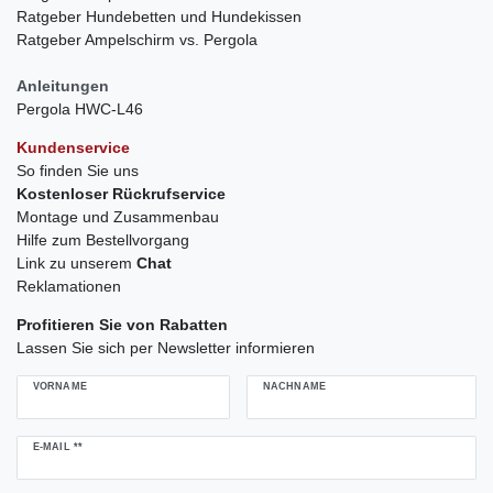
Ratgeber Hundebetten und Hundekissen
Ratgeber Ampelschirm vs. Pergola
Anleitungen
Pergola HWC-L46
Kundenservice
So finden Sie uns
Kostenloser Rückrufservice
Montage und Zusammenbau
Hilfe zum Bestellvorgang
Link zu unserem
Chat
Reklamationen
Profitieren Sie von Rabatten
Lassen Sie sich per Newsletter informieren
VORNAME
NACHNAME
Newsletter
E-MAIL **
Honig