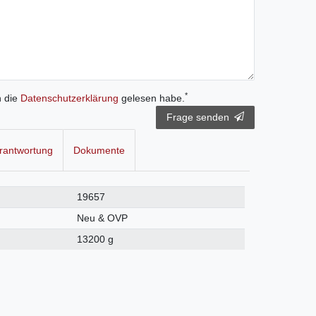
*
h die
Daten­schutz­erklärung
gelesen habe.
Frage senden
rantwortung
Dokumente
19657
Neu & OVP
13200 g