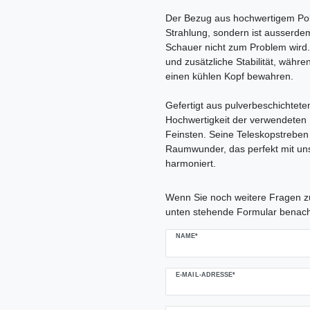
Der Bezug aus hochwertigem Polye
Strahlung, sondern ist ausserdem
Schauer nicht zum Problem wird. 
und zusätzliche Stabilität, währe
einen kühlen Kopf bewahren.
Gefertigt aus pulverbeschichtete
Hochwertigkeit der verwendeten
Feinsten. Seine Teleskopstrebe
Raumwunder, das perfekt mit uns
harmoniert.
Ceres::Template.mailFormHoneypo
Wenn Sie noch weitere Fragen zu
unten stehende Formular benach
NAME*
E-MAIL-ADRESSE*