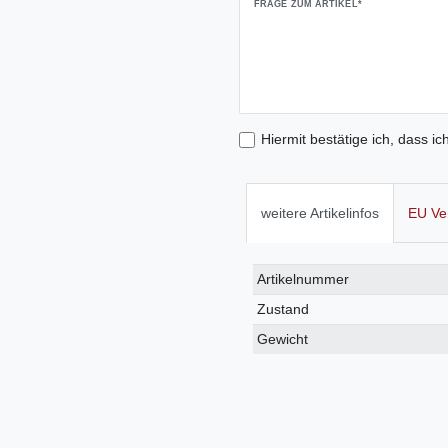
FRAGE ZUM ARTIKEL*
Hiermit bestätige ich, dass ic
weitere Artikelinfos
EU Ve
Technisches
Wert
Artikelnummer
Merkmal
Zustand
Gewicht