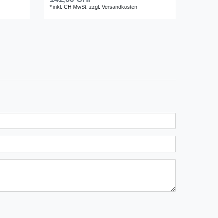
141,0
*
inkl. CH MwSt.
zzgl.
Versandkosten
*
inkl. C
n
ternen
ssternen
ngssternen
tungssternen
ertungssternen