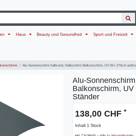
ten
Haus
Beauty und Gesundheit
Sport und Freizeit
konschirme
Alu-Sonnenschirm halbrund, Halbschirm Balkonschirm, UV 50+ 270cm anthraz
Alu-Sonnenschirm 
Balkonschirm, UV 
Ständer
*
138,00 CHF
Inhalt
1
Stück
inkl. CH MwSt. – Info zu
Versandkosten