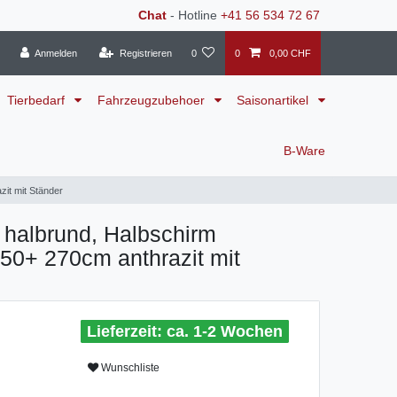
Chat
- Hotline
+41 56 534 72 67
Anmelden
Registrieren
0
0
0,00 CHF
Tierbedarf
Fahrzeugzubehoer
Saisonartikel
B-Ware
it mit Ständer
halbrund, Halbschirm
50+ 270cm anthrazit mit
ca. 1-2 Wochen
Wunschliste