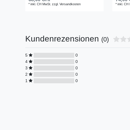
*
inkl. CH MwSt.
zzgl.
Versandkosten
*
inkl. CH
Kundenrezensionen
(0)
5
0
4
0
3
0
2
0
1
0