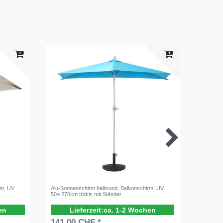
rm, UV
Alu-Sonnenschirm halbrund, Balkonschirm, UV
Alu-Sonn
50+ 270cm türkis mit Ständer
Balkonsc
23846
en
ca. 1-2 Wochen
141,00 CHF *