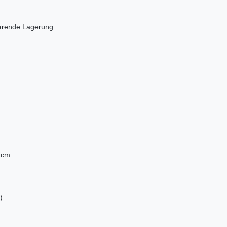
parende Lagerung
 cm
)