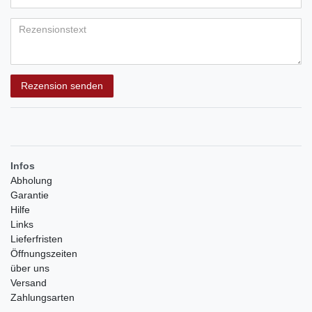
Bewertungssternen
Bewertungssternen
Bewertungssternen
Bewertungssternen
Bewertungssternen
(optional)
Titel
Rezensionstext
Rezension senden
Infos
Abholung
Garantie
Hilfe
Links
Lieferfristen
Öffnungszeiten
über uns
Versand
Zahlungsarten