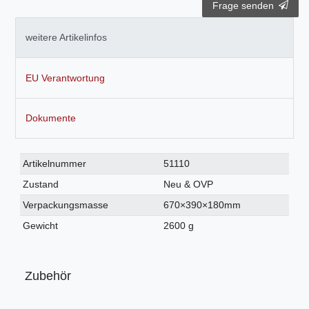
Frage senden
weitere Artikelinfos
EU Verantwortung
Dokumente
Technisches
Wert
Artikelnummer
51110
Merkmal
Zustand
Neu & OVP
Verpackungsmasse
670×390×180mm
Gewicht
2600 g
Zubehör