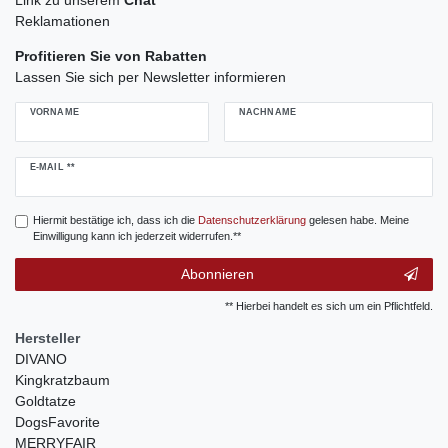
Reklamationen
Profitieren Sie von Rabatten
Lassen Sie sich per Newsletter informieren
VORNAME
NACHNAME
Newsletter
E-MAIL **
Honig
Hiermit bestätige ich, dass ich die
Daten­schutz­erklärung
gelesen habe. Meine
Einwilligung kann ich jederzeit widerrufen.**
Abonnieren
** Hierbei handelt es sich um ein Pflichtfeld.
Hersteller
DIVANO
Kingkratzbaum
Goldtatze
DogsFavorite
MERRYFAIR