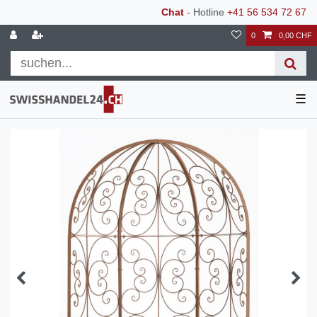
Chat
- Hotline
+41 56 534 72 67
0
0,00 CHF
☰