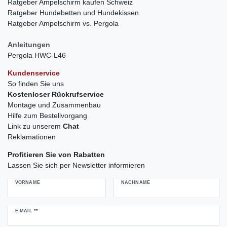
Ratgeber Ampelschirm kaufen Schweiz
Ratgeber Hundebetten und Hundekissen
Ratgeber Ampelschirm vs. Pergola
Anleitungen
Pergola HWC-L46
Kundenservice
So finden Sie uns
Kostenloser Rückrufservice
Montage und Zusammenbau
Hilfe zum Bestellvorgang
Link zu unserem
Chat
Reklamationen
Profitieren Sie von Rabatten
Lassen Sie sich per Newsletter informieren
VORNAME
NACHNAME
Newsletter
E-MAIL **
Honig