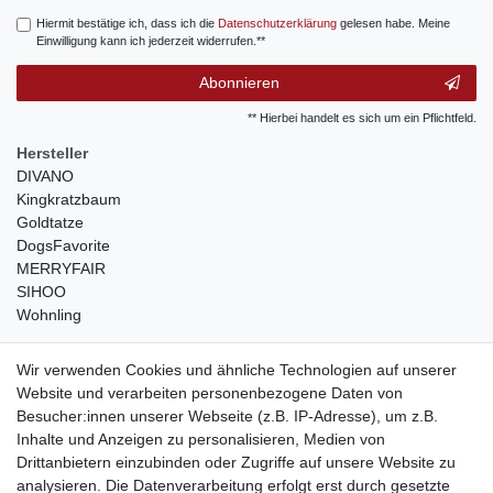
Hiermit bestätige ich, dass ich die
Daten­schutz­erklärung
gelesen habe. Meine
Einwilligung kann ich jederzeit widerrufen.**
Abonnieren
** Hierbei handelt es sich um ein Pflichtfeld.
Hersteller
DIVANO
Kingkratzbaum
Goldtatze
DogsFavorite
MERRYFAIR
SIHOO
Wohnling
weitere Shops
Wir verwenden Cookies und ähnliche Technologien auf unserer
Website und verarbeiten personenbezogene Daten von
traumlampen
- Lampen und Kronleuchter
Besucher:innen unserer Webseite (z.B. IP-Adresse), um z.B.
kinderwagencenter
- Exklusive und günstige Kinderwagen
Inhalte und Anzeigen zu personalisieren, Medien von
gastrogeraete24
- alles für Gastronomie und Imbiss
Drittanbietern einzubinden oder Zugriffe auf unsere Website zu
soziale Medien
analysieren. Die Datenverarbeitung erfolgt erst durch gesetzte