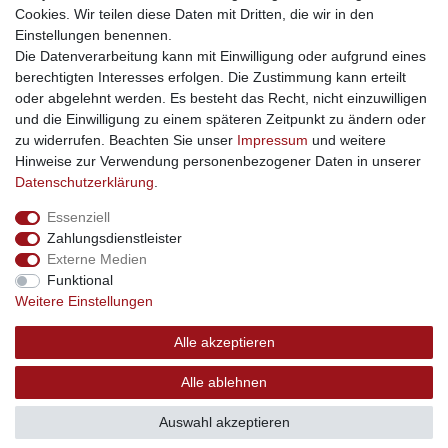
Cookies. Wir teilen diese Daten mit Dritten, die wir in den
Facebook
Einstellungen benennen.
sicher einkaufen
Die Datenverarbeitung kann mit Einwilligung oder aufgrund eines
berechtigten Interesses erfolgen. Die Zustimmung kann erteilt
oder abgelehnt werden. Es besteht das Recht, nicht einzuwilligen
und die Einwilligung zu einem späteren Zeitpunkt zu ändern oder
zu widerrufen. Beachten Sie unser
Impressum
und weitere
Sichere Bestellung und Zahlung via SSL Verschlüsselung
Hinweise zur Verwendung personenbezogener Daten in unserer
Daten­schutz­erklärung
.
Essenziell
Widerrufs­recht
Widerrufs­formular
Impressum
Zahlungsdienstleister
Externe Medien
Funktional
Daten­schutz­erklärung
AGB
Kontakt
Weitere Einstellungen
Alle akzeptieren
© Copyright 2026 | swisshandel24.ch | Firmensitz: 8598
Alle ablehnen
Bottighofen, Schweiz | Hotline +41 56 534 72 67
Auswahl akzeptieren