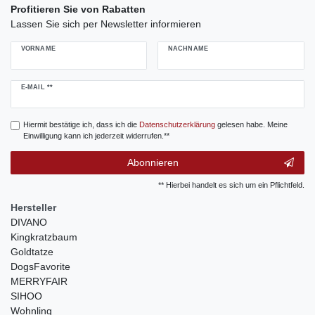
Profitieren Sie von Rabatten
Lassen Sie sich per Newsletter informieren
VORNAME
NACHNAME
Newsletter
E-MAIL **
Honig
Hiermit bestätige ich, dass ich die
Daten­schutz­erklärung
gelesen habe. Meine
Einwilligung kann ich jederzeit widerrufen.**
Abonnieren
** Hierbei handelt es sich um ein Pflichtfeld.
Hersteller
DIVANO
Kingkratzbaum
Goldtatze
DogsFavorite
MERRYFAIR
SIHOO
Wohnling