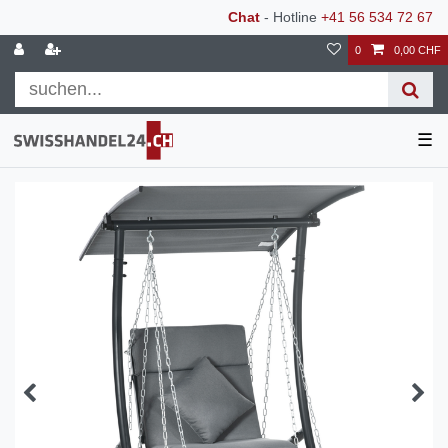
Chat
- Hotline
+41 56 534 72 67
0
0,00 CHF
☰