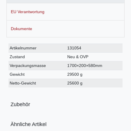
EU Verantwortung
Dokumente
Technisches
Wert
Artikelnummer
131054
Merkmal
Zustand
Neu & OVP
Verpackungsmasse
1700×200×580mm
Gewicht
29500 g
Netto-Gewicht
25600 g
Zubehör
Ähnliche Artikel