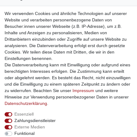
weitere Shops
Wir verwenden Cookies und ähnliche Technologien auf unserer
Website und verarbeiten personenbezogene Daten von
traumlampen
- Lampen und Kronleuchter
Besucher:innen unserer Webseite (z.B. IP-Adresse), um z.B.
kinderwagencenter
- Exklusive und günstige Kinderwagen
Inhalte und Anzeigen zu personalisieren, Medien von
gastrogeraete24
- alles für Gastronomie und Imbiss
Drittanbietern einzubinden oder Zugriffe auf unsere Website zu
soziale Medien
analysieren. Die Datenverarbeitung erfolgt erst durch gesetzte
Cookies. Wir teilen diese Daten mit Dritten, die wir in den
Facebook
Einstellungen benennen.
sicher einkaufen
Die Datenverarbeitung kann mit Einwilligung oder aufgrund eines
berechtigten Interesses erfolgen. Die Zustimmung kann erteilt
oder abgelehnt werden. Es besteht das Recht, nicht einzuwilligen
und die Einwilligung zu einem späteren Zeitpunkt zu ändern oder
zu widerrufen. Beachten Sie unser
Impressum
und weitere
Sichere Bestellung und Zahlung via SSL Verschlüsselung
Hinweise zur Verwendung personenbezogener Daten in unserer
Daten­schutz­erklärung
.
Essenziell
Widerrufs­recht
Widerrufs­formular
Impressum
Zahlungsdienstleister
Externe Medien
Funktional