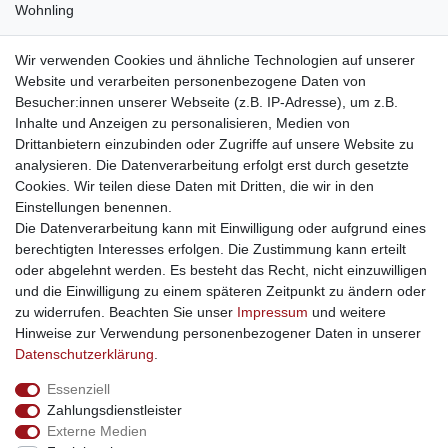
Wohnling
weitere Shops
Wir verwenden Cookies und ähnliche Technologien auf unserer
Website und verarbeiten personenbezogene Daten von
traumlampen
- Lampen und Kronleuchter
Besucher:innen unserer Webseite (z.B. IP-Adresse), um z.B.
kinderwagencenter
- Exklusive und günstige Kinderwagen
Inhalte und Anzeigen zu personalisieren, Medien von
gastrogeraete24
- alles für Gastronomie und Imbiss
Drittanbietern einzubinden oder Zugriffe auf unsere Website zu
soziale Medien
analysieren. Die Datenverarbeitung erfolgt erst durch gesetzte
Cookies. Wir teilen diese Daten mit Dritten, die wir in den
Facebook
Einstellungen benennen.
sicher einkaufen
Die Datenverarbeitung kann mit Einwilligung oder aufgrund eines
berechtigten Interesses erfolgen. Die Zustimmung kann erteilt
oder abgelehnt werden. Es besteht das Recht, nicht einzuwilligen
und die Einwilligung zu einem späteren Zeitpunkt zu ändern oder
zu widerrufen. Beachten Sie unser
Impressum
und weitere
Sichere Bestellung und Zahlung via SSL Verschlüsselung
Hinweise zur Verwendung personenbezogener Daten in unserer
Daten­schutz­erklärung
.
Essenziell
Widerrufs­recht
Widerrufs­formular
Impressum
Zahlungsdienstleister
Externe Medien