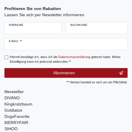
Profitieren Sie von Rabatten
Lassen Sie sich per Newsletter informieren
VORNAME
NACHNAME
Newsletter
E-MAIL **
Honig
Hiermit bestätige ich, dass ich die
Daten­schutz­erklärung
gelesen habe. Meine
Einwilligung kann ich jederzeit widerrufen.**
Abonnieren
** Hierbei handelt es sich um ein Pflichtfeld.
Hersteller
DIVANO
Kingkratzbaum
Goldtatze
DogsFavorite
MERRYFAIR
SIHOO